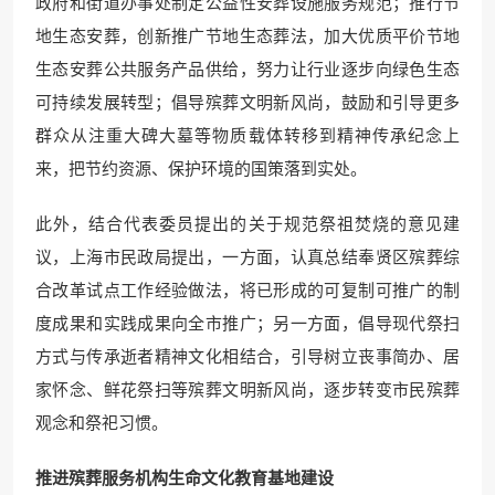
政府和街道办事处制定公益性安葬设施服务规范；推行节
地生态安葬，创新推广节地生态葬法，加大优质平价节地
生态安葬公共服务产品供给，努力让行业逐步向绿色生态
可持续发展转型；倡导殡葬文明新风尚，鼓励和引导更多
群众从注重大碑大墓等物质载体转移到精神传承纪念上
来，把节约资源、保护环境的国策落到实处。
此外，结合代表委员提出的关于规范祭祖焚烧的意见建
议，上海市民政局提出，一方面，认真总结奉贤区殡葬综
合改革试点工作经验做法，将已形成的可复制可推广的制
度成果和实践成果向全市推广；另一方面，倡导现代祭扫
方式与传承逝者精神文化相结合，引导树立丧事简办、居
家怀念、鲜花祭扫等殡葬文明新风尚，逐步转变市民殡葬
观念和祭祀习惯。
推进殡葬服务机构生命文化教育基地建设