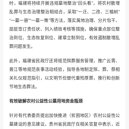
时，福建将持续开展违规墓地整治“回头看”，将农村散埋
乱葬与生态治理整治相结合，采取“一迁、二改、三植树”
“一墓一册”“一墓一策”等方法，落实属地治理、分片包干、
层层签订责任状、列入绩效考核等措施，确保重点部位整
治到位、生态恢复到位、建章立制到位，有效遏制散埋乱
葬问题发生。
此外，福建省民政厅还将规范殡葬服务管理，推广云霄、
晋江等地规范丧事活动经验，指导各地制定殡、葬、祭相
关礼仪规范指引，以文明节俭替代重殓厚葬，推行和创新
节地生态葬法。
有效破解农村公益性公墓用地资金瓶颈
针对有代表委员提出加快推进（贫困地区）农村公益性公
墓建设的意见建议，贵州省民政厅在相关答复中表示，近