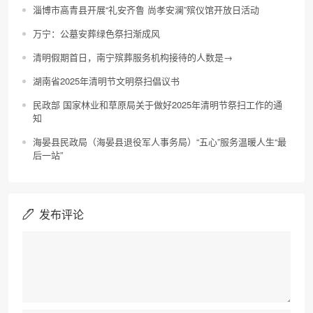
淄博市高青县开展“礼安齐鲁 尚孝安澜”殡仪馆开放日活动
万宁：公墓安葬绿色祭扫渐成风
清明假期首日，南宁殡葬服务机构接待的人数是→
湖南省2025年清明节文明祭扫倡议书
民政部 国家林业和草原局关于做好2025年清明节祭扫工作的通
知
海晏县民政局（海晏县退役军人事务局）“五心”服务温暖人生“最
后一站”
发布评论