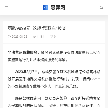
惠葬网
罚款9999元 这辆“殡葬车”被查
2023-08-22
1,184
0
非法营运殡葬服务
，顾名思义就是没有依法取得营运权而
实施营运行为并从事殡葬服务的车辆。
2023年8月7日，秀屿交警在辖区石城疏港公路高林路
段开展夏季道路交通秩序整治行动时，发现一辆闽B5****
的小型普通客车载着不少人，而且还有乐器。
经民警拦截询问，驾驶员卢某称，该车所接送乘客是
为殡葬服务的乐队演员。民警让其提供相关营运证件，而