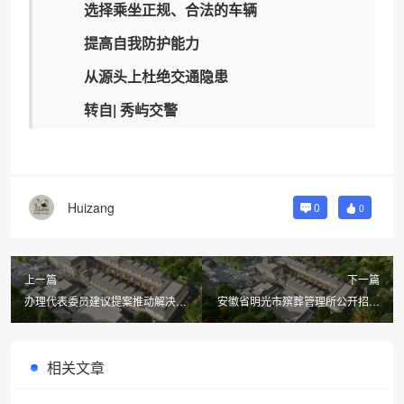
选择乘坐正规、合法的车辆
提高自我防护能力
从源头上杜绝交通隐患
转自| 秀屿交警
Huizang
0
0
上一篇
下一篇
办理代表委员建议提案推动解决殡
安徽省明光市殡葬管理所公开招聘
葬领域群众关切问题
工作人员公告
相关文章