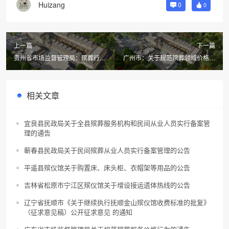
Huizang
0
0
上一篇
下一篇
贵州省市场监督管理局：殡葬行业
广州市：关于规范殡葬领域价格行
价格行为提醒告诫函
为的提醒告诫函
相关文章
宜良县民政局关于全县殡葬服务机构和民间从业人员实行备案管
理的通告
蕲春县民政局关于民间殡葬从业人员实行备案管理的公告
平遥县殡仪馆关于购置床、床头柜、衣帽架等用品的公告
吉林省松原市宁江区殡仪馆关于增设接运遗体热线的公告
辽宁省抚顺市《关于继续执行抚顺金山殡仪馆收费标准的批复》
（征求意见稿）公开征求意见 的通知