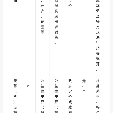
寿
据
价
本
衣
丧
调
、
属
查
花
需
等
圈
求
方
等
销
式
售
进
。
行
指
导
规
范
。
安
1
公
公
政
元
根
葬
2
益
益
府
/
据
（
性
性
定
个
墓
放
安
安
价
穴
）
葬
葬
或
、
设
（
（
政
格
施
放
放
府
位