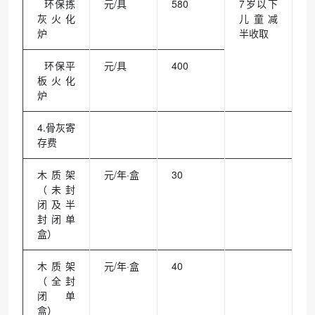
环保拣
元/具
580
7岁以下
灰火化
儿童减
炉
半收取
环保平
元/具
400
板火化
炉
4.骨灰寄
存费
木质架
元/年·盒
30
（未封
闭及半
封闭单
盒）
木质架
元/年·盒
40
（全封
闭单
盒）