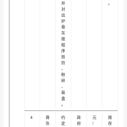
并
。
对
出
炉
骨
灰
按
程
序
拾
捡
、
粉
碎
、
装
盒
。
4
骨
约
政
元
按
灰
定
府
/
存