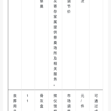
祭
灰
调
次
奠
寄
节
存
价
家
属
提
供
祭
奠
场
所
及
相
关
服
务
。
丧
1
骨
殡
市
元
可
葬
1
灰
仪
场
/
通
用
盒
馆
调
件
过
品
、
根
节
成