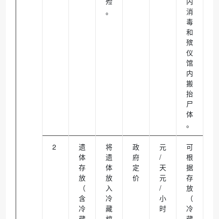
殓
内
。
消
毒
和
殡
仪
馆
内
搬
抬
尸
体
。
2
遗
将
政
元
可
体
遗
府
/
根
存
体
定
天
据
放
放
价
元
存
（
入
/
放
含
冷
小
（
冷
藏
时
冷
藏
棺
藏