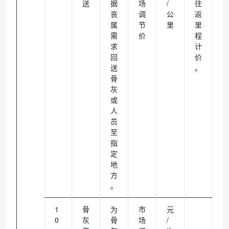
送
据
场
/
往
丧
调
公
返
属
节
里
里
需
价
程
求
计
回
价
送
。
骨
灰
或
人
员
至
指
定
地
方
。
1
骨
为
市
元
0
灰
骨
场
/