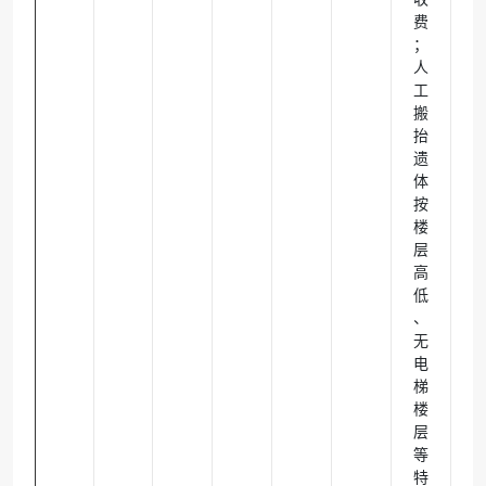
费
；
人
工
搬
抬
遗
体
按
楼
层
高
低
、
无
电
梯
楼
层
等
特