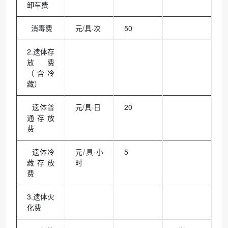
卸车费
消毒费
元/具·次
50
2.遗体存
放费
（含冷
藏）
遗体普
元/具·日
20
通存放
费
遗体冷
元/具·小
5
藏存放
时
费
3.遗体火
化费