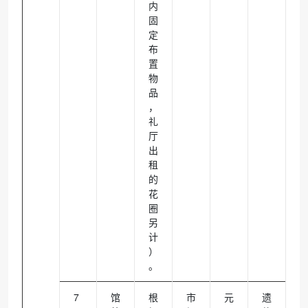
内
固
定
布
置
物
品
，
礼
厅
出
租
的
花
圈
另
计
）
。
7
馆
根
市
元
遗