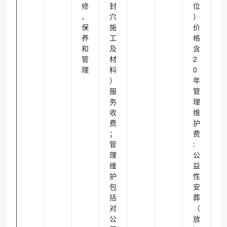
修
封
位
、
穴
）
保
施
价
养
工
格
和
及
含
管
材
2
理
料
0
）
年
服
管
务
理
收
维
费
护
；
费
管
:
理
公
维
益
护
性
包
安
括
葬
对
（
公
放