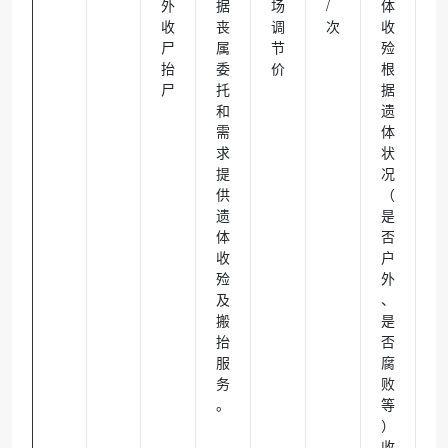
外
据
场
/
体
收
丧
调
次
收
尸
属
节
殓
抬
委
价
根
尸
托
据
和
遗
需
体
求
状
提
况
供
（
遗
是
体
否
收
户
殓
外
及
、
搬
是
抬
否
服
腐
务
败
。
等
）
收