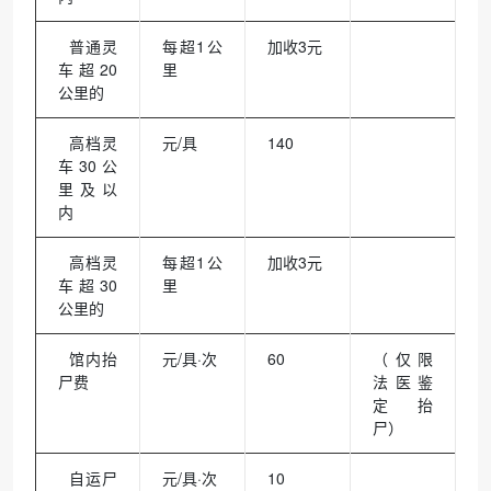
普通灵
每超1公
加收3元
车超20
里
公里的
高档灵
元/具
140
车30公
里及以
内
高档灵
每超1公
加收3元
车超30
里
公里的
馆内抬
元/具·次
60
（仅限
尸费
法医鉴
定抬
尸）
自运尸
元/具·次
10