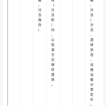
、
（
、
冷
冷
冷
冻
冻
冻
保
柜
）
存
）
方
)
内
式
，
、
以
遗
低
体
温
状
方
态
式
、
保
设
存
施
遗
设
体
备
。
分
类
定
价
。