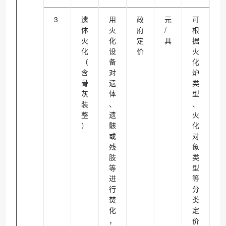
3
遗
用
政
元
可
体
火
府
/
根
火
化
定
具
据
化
设
价
火
（
备
化
含
对
炉
骨
遗
类
灰
体
型
装
、
、
整
遗
火
）
骸
化
或
对
残
象
肢
类
等
型
进
等
行
分
焚
类
化
定
，
价