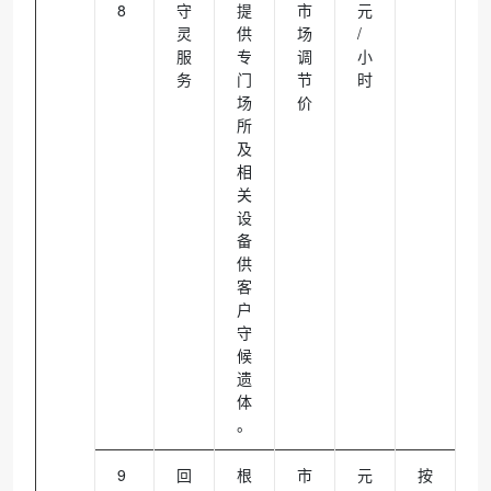
8
守
提
市
元
灵
供
场
/
服
专
调
小
务
门
节
时
场
价
所
及
相
关
设
备
供
客
户
守
候
遗
体
。
9
回
根
市
元
按