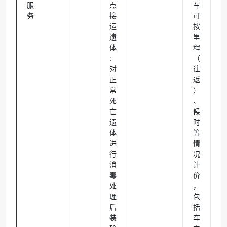
服
点
车
务
接
可
运
按
遗
里
体
程
:
（
对
往
正
返
常
）
死
、
亡
候
遗
时
体
等
进
情
行
况
消
计
毒
价
处
，
理
包
后
括
装
车