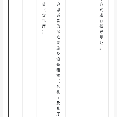
赁
追
方
（
思
式
含
逝
进
礼
者
行
厅
的
指
）
吊
导
唁
规
设
范
施
。
及
设
备
租
赁
（
含
礼
厅
及
礼
厅