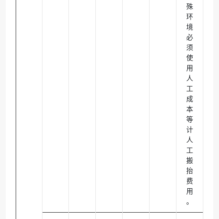
殊
环
境
必
须
使
用
人
工
成
本
等
计
人
工
搬
抬
费
用
。