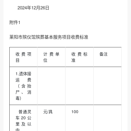
2024年12月26日
附件1
莱阳市殡仪馆殡葬基本服务项目收费标准
收费项
计费单
收费标
备注
目
位
准
1.遗体接
运费
（含抬
尸、消
毒）
普通灵
元/具
100
车20公
里及以
内