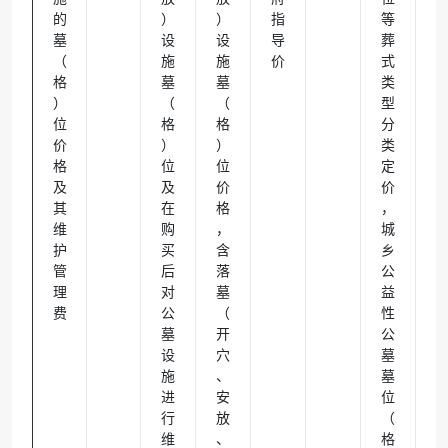
的
）
）
指
等
墓
设
设
导
葬
（
施
施
价
式
格
墓
墓
类
）
（
（
型
位
格
格
分
价
）
）
类
格
位
位
定
及
及
价
价
其
在
格
，
维
购
，
城
护
买
含
乡
管
后
落
公
理
对
墓
益
费
公
（
性
墓
开
公
设
穴
墓
施
、
墓
进
安
位
行
放
（
维
、
格