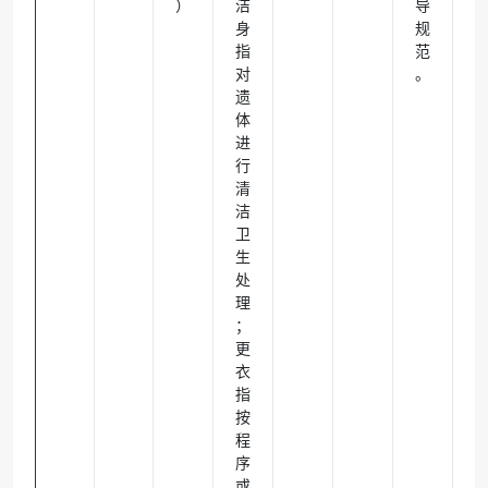
）
洁
导
身
规
指
范
对
。
遗
体
进
行
清
洁
卫
生
处
理
；
更
衣
指
按
程
序
或