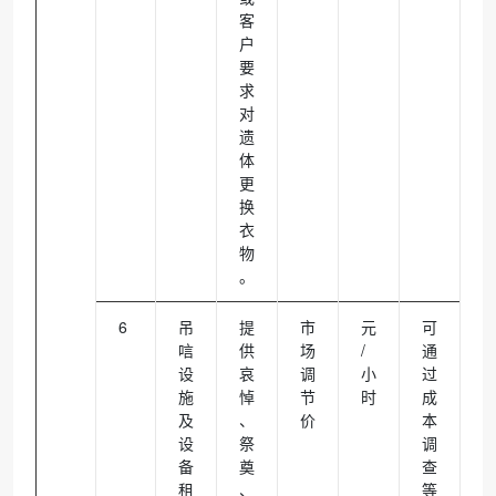
客
户
要
求
对
遗
体
更
换
衣
物
。
6
吊
提
市
元
可
唁
供
场
/
通
设
哀
调
小
过
施
悼
节
时
成
及
、
价
本
设
祭
调
备
奠
查
租
、
等