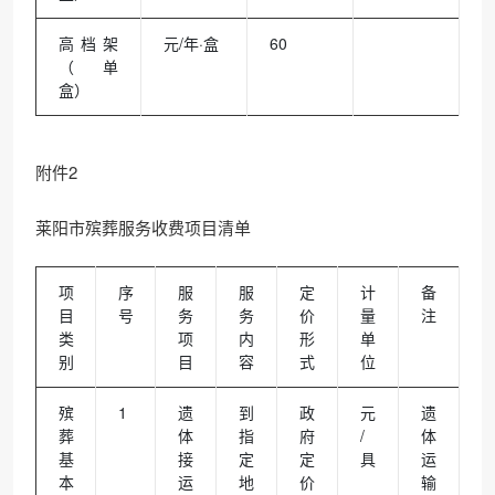
高档架
元/年·盒
60
（单
盒）
附件2
莱阳市殡葬服务收费项目清单
项
序
服
服
定
计
备
目
号
务
务
价
量
注
类
项
内
形
单
别
目
容
式
位
殡
1
遗
到
政
元
遗
葬
体
指
府
/
体
基
接
定
定
具
运
本
运
地
价
输