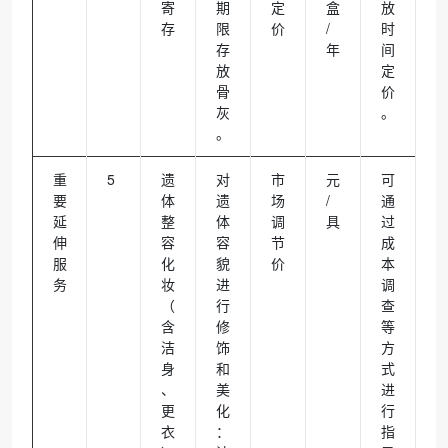
寄
期
定
盒
放
存
限
价
/
时
存
年
间
放
定
骨
价
灰
。
。
重
5
遗
对
市
元
可
要
体
遗
场
/
通
延
整
体
调
具
过
伸
容
容
节
成
服
化
貌
价
本
务
妆
进
调
（
行
查
含
修
等
洁
饰
方
身
和
式
、
美
进
更
化
行
衣
：
指