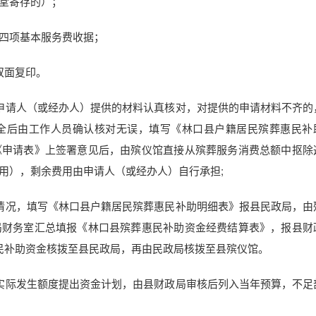
堂寄存的）；
四项基本服务费收据；
双面复印。
申请人（或经办人）提供的材料认真核对，对提供的申请材料不齐的
全后由工作人员确认核对无误，填写《林口县户籍居民殡葬惠民补
《申请表》上签署意见后，由殡仪馆直接从殡葬服务消费总额中抠除
用），剩余费用由申请人（或经办人）自行承担;
情况，填写《林口县户籍居民殡葬惠民补助明细表》报县民政局，由
局财务室汇总填报《林口县殡葬惠民补助资金经费结算表》，报县财
民补助资金核拨至县民政局，再由民政局核拨至县殡仪馆。
实际发生额度提出资金计划，由县财政局审核后列入当年预算，不足