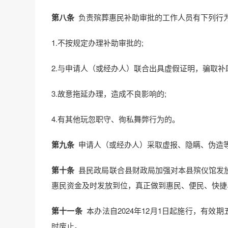
第八条
负责殡葬惠民补助审批的工作人员有下列行
1.不按规定办理补助审批的;
2.与申请人（或经办人）联合出具虚假证明，骗取补
3.故意拖延办理，造成不良影响的;
4.有其他玩忽职守、徇私舞弊行为的。
第九条
申请人（或经办人）采取虚报、隐瞒、伪造
第十条
县民政局联合县财政局加强对本县殡仪馆发
惠民资金及时发放到位，真正做到惠民、便民、快捷
第十一条
本办法自2024年12月1日起施行，有效期
时废止。