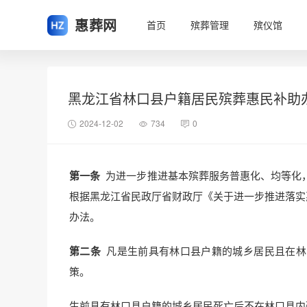
惠葬网
首页
殡葬管理
殡仪馆
黑龙江省林口县户籍居民殡葬惠民补助
2024-12-02
734
0
第一条
为进一步推进基本殡葬服务普惠化、均等化
根据黑龙江省民政厅省财政厅《关于进一步推进落实惠
办法。
第二条
凡是生前具有林口县户籍的城乡居民且在林
策。
生前具有林口县户籍的城乡居民死亡后不在林口县内