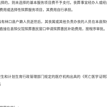
选择的，则未选择的基本服务项目费不予支付。丧葬事宜经办人或经
费用或选择性殡葬服务项目，其费用自行承担。
前具有林口县户籍人员逝世后，其丧属或其他负责办丧的人员在本县殡
直接在县殡仪馆殡葬惠民窗口申请殡葬惠民补助费用，按程序审批。
卫生和计划生育行政管理部门规定的医疗机构出具的《死亡医学证明
；