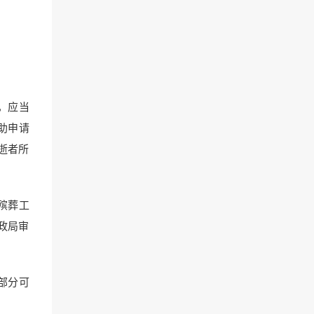
，应当
助申请
逝者所
殡葬工
政局审
部分可