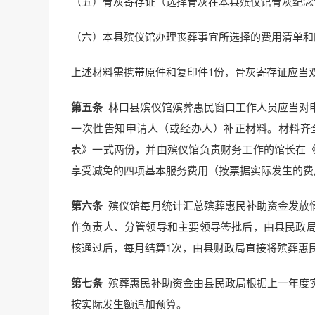
（五）骨灰寄存证（选择骨灰在本县殡仪馆骨灰纪念
（六）本县殡仪馆办理丧葬事宜所选择的费用清单和
上述材料需携带原件和复印件1份，骨灰寄存证应当
第五条
林口县殡仪馆殡葬惠民窗口工作人员应当对
一次性告知申请人（或经办人）补正材料。材料齐
表》一式两份，并由殡仪馆负责财务工作的馆长在
享受减免的四项基本服务费用（按票据实际发生的费
第六条
殡仪馆每月统计汇总殡葬惠民补助资金发放
作负责人、分管领导和主要领导签批后，由县民政
核通过后，每月结算1次，由县财政局直接将殡葬惠
第七条
殡葬惠民补助资金由县民政局根据上一年度
按实际发生额追加预算。