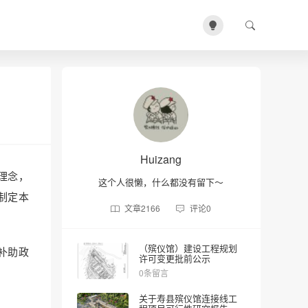
Huizang
理念，
这个人很懒，什么都没有留下～
制定本
文章
2166
评论
0
（殡仪馆）建设工程规划
补助政
许可变更批前公示
0条留言
关于寿县殡仪馆连接线工