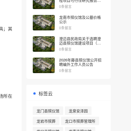
程项目可行性研究报告的
批复
0条留言
龙南市殡仪馆及公墓价格
公示
0条留言
具；其
澄迈县民政局关于选聘澄
迈县殡仪馆建设项目（一
期）社会稳定风险评估机
0条留言
构的公告
2026年藤县殡仪馆公开招
聘编外工作人员公告
0条留言
标签云
场所在
龙门县殡仪馆
龙泉安泽园
龙岩市殡葬
龙口市殡葬管理所