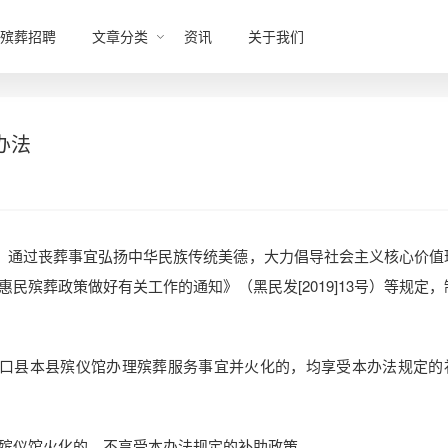
殡葬招聘
文章分类
资讯
关于我们
办法
，通过丧葬事宜弘扬中华民族传统美德，大力倡导社会主义核心价值
民殡葬政策做好有关工作的通知》（黑民发[2019]13号）等规定，
口县本县殡仪馆办理殡葬服务事宜并火化的，均享受本办法规定的
殡仪馆火化的，不享受本办法规定的补助政策。