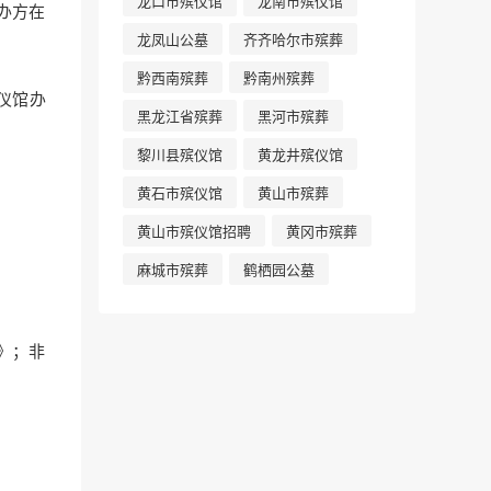
龙口市殡仪馆
龙南市殡仪馆
办方在
龙凤山公墓
齐齐哈尔市殡葬
黔西南殡葬
黔南州殡葬
仪馆办
黑龙江省殡葬
黑河市殡葬
黎川县殡仪馆
黄龙井殡仪馆
黄石市殡仪馆
黄山市殡葬
黄山市殡仪馆招聘
黄冈市殡葬
麻城市殡葬
鹤栖园公墓
》；非