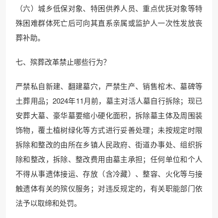
（六）城乡低保对象、特困供养人员、重点优抚对象等特
殊困难群体死亡后可向其直系亲属或监护人一次性发放丧
葬补助。
七、殡葬改革禁止哪些行为？
严禁私自新建、翻建墓穴，严禁生产、销售棺木、墓碑等
土葬用品；2024年11月前，墓主对活人墓自行拆除；现已
安葬大墓、豪华墓要缩小硬化面积，拆除墓主体及周围装
饰物，覆土植树绿化等方式进行妥善处理；未按规定时限
拆除和整改的由所在乡镇人民政府、街道办事处、组织拆
除和整改，拆除、整改费用由墓主承担；任何单位和个人
不得从事遗体接运、存放（含冷藏）、整容、火化等与接
触遗体有关的殡仪服务；对违反规定的，有关职能部门依
法予以取缔和处罚。