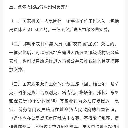
五、遗体火化后骨灰如何安葬？
（一）国家机关、人民团体、企事业单位工作人员（包括
离退休人员）死亡的，一律火化后进入市级公墓安葬。
（二）弥勒市农村户籍人员（含“农转城”居民）死亡的，
一律火化后，可以按属地户籍进入所属乡镇级或村级公墓
安葬，也可以自愿选择进入市级公墓安葬或进入骨灰塔存
放安葬。
（三）国家规定允许土葬的少数民族（回、维吾尔、哈萨
克、柯尔克孜、乌孜别克、塔吉克、塔塔尔、撒拉、东乡
和保安等10个少数民族）其丧葬行为必须接受民政、民
宗、侨务部门及户籍所在地乡镇人民政府的监督管理。
（遗体应在公墓或规定区域集中安葬，不得散埋乱葬，提
倡遗体深埋、不留坟头或以树代碑等。单人墓占地不超过4