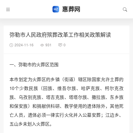
惠葬网
弥勒市人民政府殡葬改革工作相关政策解读
2024-11-16
931
0
一、弥勒市的火葬区范围
本市划定为火葬区的乡镇（街道）辖区除国家允许土葬的
10个少数民族（回族、维吾尔族、哈萨克族、柯尔克孜
族、乌孜别克族、塔吉克族、塔塔尔族、撒拉族、东乡族
和保安族）和捐献供科研、教学使用的遗体除外，其他死
亡人员，遗体必须一律实行火化并入公墓安葬；江边乡、
五山乡未划入火葬区。