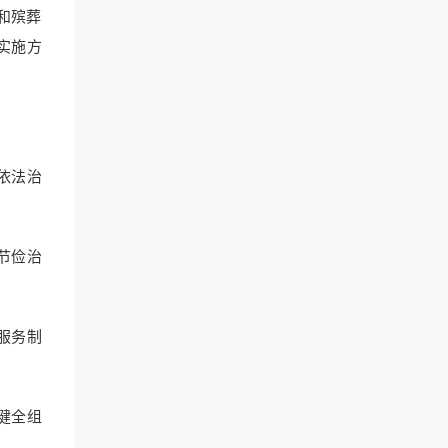
和殡葬
实施方
依法治
节俭治
服务制
健全组