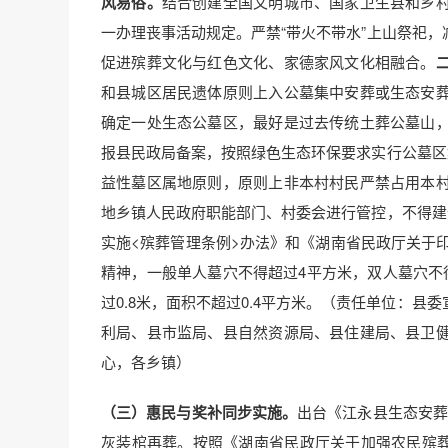
风易俗。
结合创建全国文明城市、国家卫生县和乡
一办理丧事活动规定。严禁“带火不带水”上山祭祀
促进殡葬文化与红色文化、家德家风文化相融合。
和县城区居民遗体原则上入公墓集中安葬或生态安
确定一处生态公墓区，最好是过去传统土葬公墓山
报县民政局备案，按照绿色生态环保要求实行公墓区
益性墓区属地原则，原则上非本村村民严禁占用本
地乡镇人民政府职能部门、村委会进行管控，不得建
实施<殡葬管理条例>办法》和《湖南省民政厅关于
精神，一般单人墓穴不得超过4平方米，双人墓穴不
过0.8米，面积不超过0.4平方米。（责任单位：
利局、县市监局、县自然资源局、县住建局、县卫
心，各乡镇）
（三）惠民与奖补同步实施。
出台《江永县生态安葬
灰装棺再葬。按照《湖南省民政厅关于加强农民殡葬工