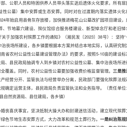
干部、公职人员和特困供养人员带头落实逝后遗体火化要求，所有居
益性公墓）集中安葬或生态安葬。同时对在过渡期内落实遗体火化
2024年始启用县骨灰存放楼，加快推进梅花山公墓改扩园项目建设，
葬、节地墓穴建设、殡仪馆综合服务楼建设、新型悼念厅和老旧悼
于加强农村殡葬工作的通知》（湘民发〔2023〕38号）：坚持“
中治丧场所建设，各乡镇要根据本方案并结合本地实际，认真研究制
南省农村公益性公墓建设管理办法》的要求，按照5-10亩的建设标
业局、县民政局抽调专人到乡镇对农村公益性公墓、集中治丧场所进
现全覆盖。同时，农村公益性公墓要加强收费价格监督管理。
三是推
生产经营分开、监管执法与经营举办分离，民政部门要强化殡葬法规
依规确定运营主体，县民政局负责监管执法和业务指导。（责任单位
县自然资源局、县住建局，各乡镇）
办婚丧喜庆事宜，坚决抵制大操大办和封建迷信活动，建立现代殡葬
行绿色节地生态安葬方式，大力改革和规范土葬行为。
一是纠治陈规