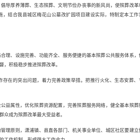
，倡导厚养薄葬、生态殡葬、文明节俭办丧事的新风尚，使殡葬改革
施，结合我县城区梅花山公墓改扩园项目建设实际，特制定本工作
局合理、设施完善、功能齐全、服务便捷的基本殡葬公共服务体系，
督，积极稳步推进殡葬改革。
作存在的突出问题，着力完善政策举措。把推行火化、生态安葬、
业公益属性，优化殡葬资源配置，完善殡葬服务网络，健全基本殡葬
群众成为殡葬改革最大受益者。
地管理原则，潇浦镇、县直各部门、机关事业单位、城区社区要建立
的工作机制，形成强大工作合力。