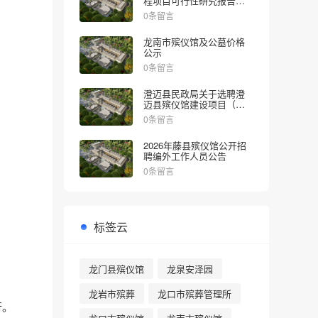
程项目可行性研究报告的
批复
0条留言
龙南市殡仪馆及公墓价格
公示
0条留言
澄迈县民政局关于选聘澄
迈县殡仪馆建设项目（一
期）社会稳定风险评估机
0条留言
构的公告
2026年藤县殡仪馆公开招
聘编外工作人员公告
0条留言
标签云
龙门县殡仪馆
龙泉安泽园
龙岩市殡葬
龙口市殡葬管理所
行。