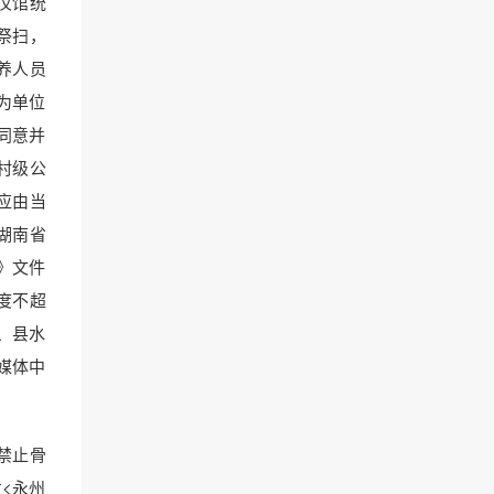
仪馆统
祭扫，
养人员
为单位
同意并
村级公
应由当
湖南省
》文件
度不超
、县水
媒体中
禁止骨
<永州