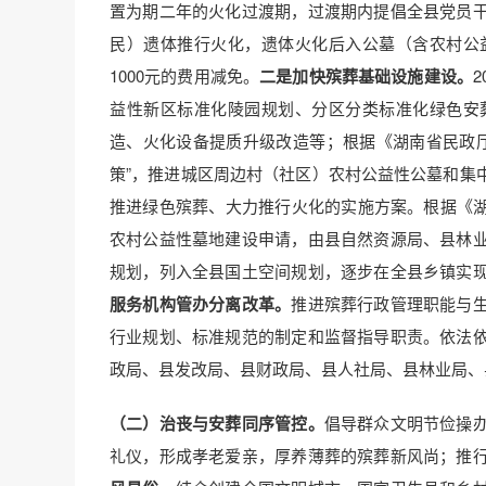
置为期二年的火化过渡期，过渡期内提倡全县党员
民）遗体推行火化，遗体火化后入公墓（含农村公
1000元的费用减免。
二是加快殡葬基础设施建设。
益性新区标准化陵园规划、分区分类标准化绿色安
造、火化设备提质升级改造等；根据《湖南省民政厅关
策”，推进城区周边村（社区）农村公益性公墓和集
推进绿色殡葬、大力推行火化的实施方案。根据《湖
农村公益性墓地建设申请，由县自然资源局、县林
规划，列入全县国土空间规划，逐步在全县乡镇实
服务机构管办分离改革。
推进殡葬行政管理职能与
行业规划、标准规范的制定和监督指导职责。依法
政局、县发改局、县财政局、县人社局、县林业局、
（二）治丧与安葬同序管控。
倡导群众文明节俭操
礼仪，形成孝老爱亲，厚养薄葬的殡葬新风尚；推