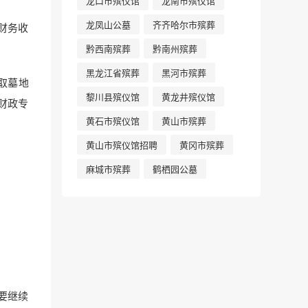
龙口市殡仪馆
龙南市殡仪馆
龙凤山公墓
齐齐哈尔市殡葬
财务收
黔西南殡葬
黔南州殡葬
黑龙江省殡葬
黑河市殡葬
取墓地
黎川县殡仪馆
黄龙井殡仪馆
财政专
黄石市殡仪馆
黄山市殡葬
黄山市殡仪馆招聘
黄冈市殡葬
麻城市殡葬
鹤栖园公墓
要继续