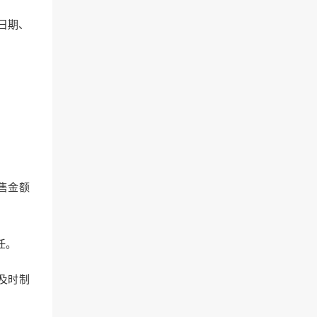
日期、
售金额
任。
及时制