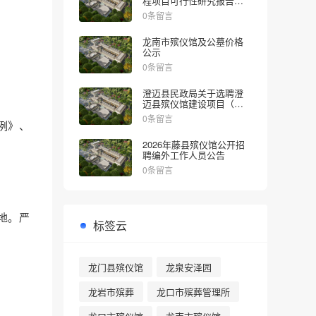
程项目可行性研究报告的
批复
0条留言
龙南市殡仪馆及公墓价格
公示
0条留言
澄迈县民政局关于选聘澄
迈县殡仪馆建设项目（一
期）社会稳定风险评估机
0条留言
例》、
构的公告
2026年藤县殡仪馆公开招
聘编外工作人员公告
0条留言
地。严
标签云
龙门县殡仪馆
龙泉安泽园
。
龙岩市殡葬
龙口市殡葬管理所