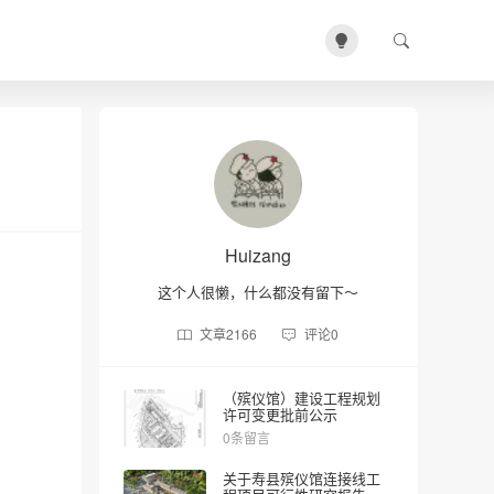
Huizang
这个人很懒，什么都没有留下～
文章
2166
评论
0
（殡仪馆）建设工程规划
许可变更批前公示
0条留言
关于寿县殡仪馆连接线工