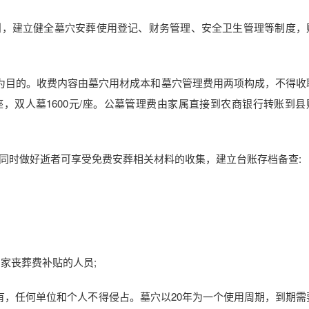
原则，建立健全墓穴安葬使用登记、财务管理、安全卫生管理等制度，
为目的。收费内容由墓穴用材成本和墓穴管理费用两项构成，不得收
座，双人墓1600元/座。公墓管理费由家属直接到农商银行转账到县
同时做好逝者可享受免费安葬相关材料的收集，建立台账存档备查:
国家丧葬费补贴的人员;
有，任何单位和个人不得侵占。墓穴以20年为一个使用周期，到期需