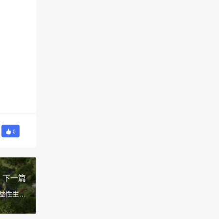
0
下一篇
益性生态
告的批复