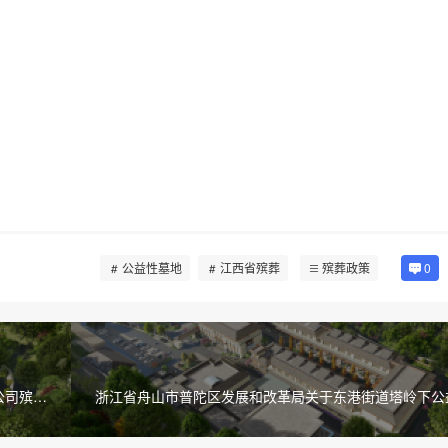
公益性墓地
江西省殡葬
殡葬政策
0
公司殡葬
浙江省舟山市普陀区发展和改革局关于东港街道塔岭下公
墓地扩建工程可行性研究报