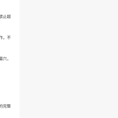
禁止超
作，不
墓穴，
的完整