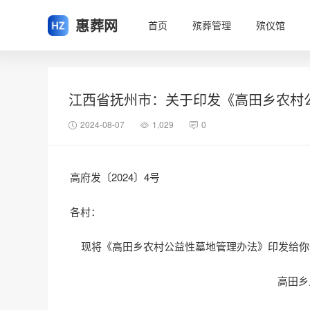
惠葬网
首页
殡葬管理
殡仪馆
江西省抚州市：关于印发《高田乡农村
2024-08-07
1,029
0
高府发〔2024〕4号
各村：
现将《高田乡农村公益性墓地管理办法》印发给你
高田乡人民