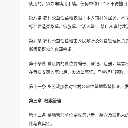
使用的，须办理续用手续。任何单位和个人不得擅自
第八条 农村公益性墓地仅限于本乡镇村的居民，不
标准建造豪华墓、宗族墓、“活人墓”，禁止从事封建
第九条 农村公益性墓地由乡民政所及公墓管理员负
断满足群众的丧葬需求。
第十条墓 墓区内的墓位要编号、登记、造册，建立
在骨灰安葬入墓穴后，发放公墓证。严禁提前预购、
第十一条 乡民政加强对农村公益性墓地监督检查，
第三章
档案管理
第十二条 墓地管理单位要收集逝者、墓穴及联系人
性与真实性。