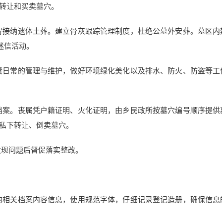
转让和买卖墓穴。
得接纳遗体土葬。建立骨灰跟踪管理制度，杜绝公墓外安葬。墓区内
迷信活动。
责日常的管理与维护，做好环境绿化美化以及排水、防火、防盗等工
档案。丧属凭户籍证明、火化证明，由乡民政所按墓穴编号顺序提供
私下转让、倒卖墓穴。
发现问题后督促落实整改。
的相关档案内容信息，使用规范字体，仔细记录登记造册，确保信息