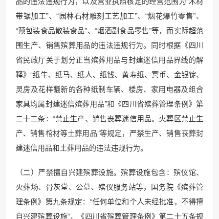
品的违法违规行为，以及营业执照核定的经营范围为“木材
带锯加工”、“园林石材雕刻工艺加工”、“烟花爆竹零售”、
“预包装食品散装食品”、“烟酒副食品零售”等，而实际超范
围生产、销售殡葬用品的违法违规行为。同时根据《四川
省民政厅关于划分正当殡葬用品与封建迷信用品界线的解
释》“纸牛、纸马、纸人、纸钱、黄寿纸、冥币、金银锭、
灵房及花样翻新的各种纸制车辆、楼房、家用电器及组合
家具均属封建迷信殡葬用品”和《四川省殡葬管理条例》第
二十二条：“禁止生产、销售丧葬迷信用品。火葬区禁止生
产、销售棺材等土葬用品”等规定，严禁生产、销售丧葬封
建迷信用品和土葬用品的违法违规行为。
（二）严禁擅自兴建殡葬设施。殡葬设施包含：殡仪馆、
火葬场、骨灰堂、公墓、殡仪服务站等，国务院《殡葬管
理条例》第九条规定：“任何单位和个人未经批准，不得擅
自兴建殡葬设施”，《四川省殡葬管理条例》第二十五条规