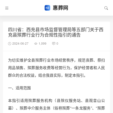
惠葬网
四川省：西充县市场监督管理局等五部门关于西
充县殡葬行业行为合规性指引的通告
2024-06-27
1,099
0
为切实维护全县殡葬行业市场经营秩序，规范丧葬、祭扫
用品销售、殡葬服务收费等经营行为，保护经营者和人民
群众的合法权益，结合我县实际，制定本指引。
一、适用范围
本指引适用殡葬服务机构（县殡仪服务站、县观音山公
墓）、殡葬中介服务主体（俗称殡葬“一条龙服务”、“殡葬