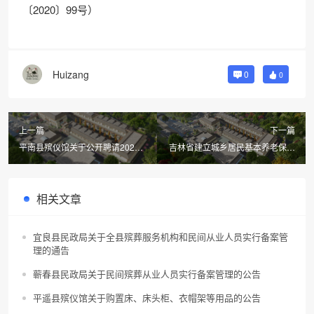
〔2020〕99号）
Huizang
0
0
上一篇
下一篇
平南县殡仪馆关于公开聘请2024
吉林省建立城乡居民基本养老保险
年度清洁卫生服务项目服务方的公
丧葬补助金制度
告
相关文章
宜良县民政局关于全县殡葬服务机构和民间从业人员实行备案管
理的通告
蕲春县民政局关于民间殡葬从业人员实行备案管理的公告
平遥县殡仪馆关于购置床、床头柜、衣帽架等用品的公告