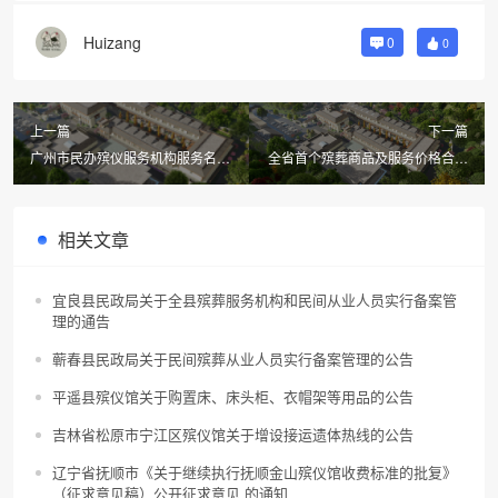
Huizang
0
0
上一篇
下一篇
广州市民办殡仪服务机构服务名录
全省首个殡葬商品及服务价格合规
（2024年1月）
指引发布
相关文章
宜良县民政局关于全县殡葬服务机构和民间从业人员实行备案管
理的通告
蕲春县民政局关于民间殡葬从业人员实行备案管理的公告
平遥县殡仪馆关于购置床、床头柜、衣帽架等用品的公告
吉林省松原市宁江区殡仪馆关于增设接运遗体热线的公告
辽宁省抚顺市《关于继续执行抚顺金山殡仪馆收费标准的批复》
（征求意见稿）公开征求意见 的通知