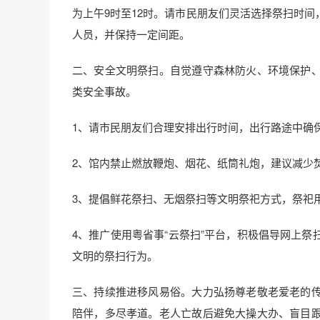
为上午9时至12时。请市民朋友们灵活选择祭扫时
人员，并保持一定间距。
二、安全文明祭扫。自觉遵守森林防火、环境保护
类安全事故。
1、请市民朋友们合理安排出行时间，出行路途中确
2、馆内禁止燃放鞭炮、烟花、纸筒礼炮，建议减少
3、提倡鲜花祭扫、无烟祭扫等文明祭祀方式，祭祀
4、推广使用粤省事“云祭扫”平台，积极倡导网上
文明的祭扫行为。
三、持续推进移风易俗。大力弘扬尊老敬老爱老的
陪伴，多尽孝道。老人亡故后避免大操大办、盲目