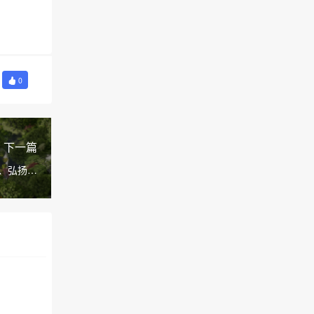
0
下一篇
、弘扬文
扫新风尚