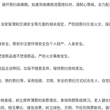
间，避开祭扫高峰期。如遇到高峰限流需排队时，请耐心等候，全力配
、治安管理和交通安全等方面的相关规定，严防因祭扫引发火灾、踩
保安全，祭祀中注意环境安全及个人财产、人身安全。
焚烧祭品或不焚烧祭品，严防火灾事故发生。
用品主动带回，垃圾不随意丢弃，保持祭扫场地清洁。
祭扫、预约祭扫等，采用低碳、文明、安全的祭扫方式纪念先人，自觉
传统美德，树立厚养薄葬的丧葬理念，革除殡葬陈规陋习。老人健在
跟风、相互攀比、铺张浪费，树立绿色、文明、节俭的殡葬新风，倡