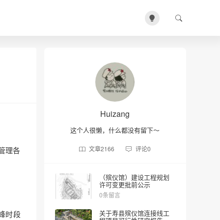
Huizang
这个人很懒，什么都没有留下～
文章
2166
评论
0
管理各
（殡仪馆）建设工程规划
许可变更批前公示
0条留言
关于寿县殡仪馆连接线工
高峰时段