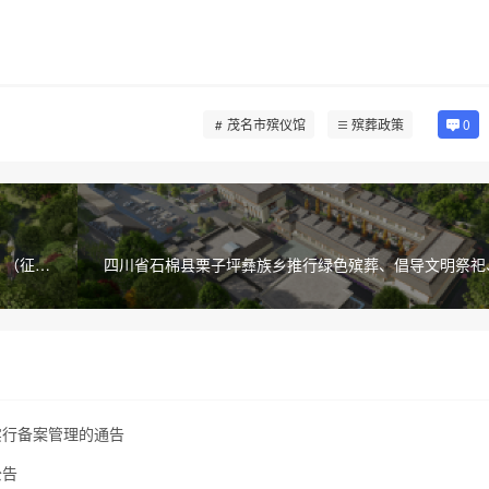
茂名市殡仪馆
殡葬政策
0
》（征求
四川省石棉县栗子坪彝族乡推行绿色殡葬、倡导文明祭祀
明低碳祭
实行备案管理的通告
公告