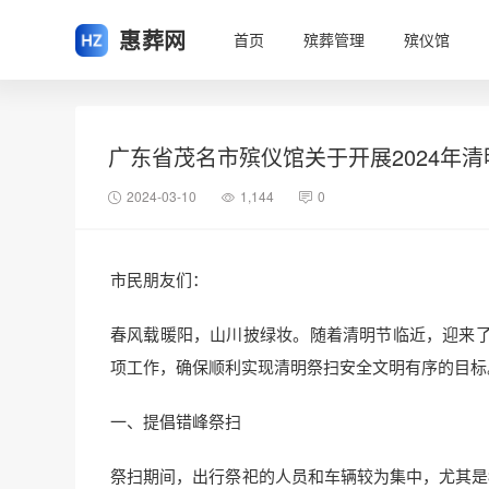
惠葬网
首页
殡葬管理
殡仪馆
广东省茂名市殡仪馆关于开展2024年
2024-03-10
1,144
0
市民朋友们：
春风载暖阳，山川披绿妆。随着清明节临近，迎来
项工作，确保顺利实现清明祭扫安全文明有序的目标
一、提倡错峰祭扫
祭扫期间，出行祭祀的人员和车辆较为集中，尤其是3月1