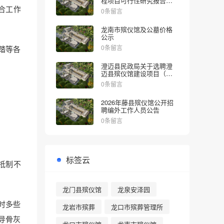
程项目可行性研究报告的
批复
合工作
0条留言
龙南市殡仪馆及公墓价格
公示
0条留言
踏等各
澄迈县民政局关于选聘澄
迈县殡仪馆建设项目（一
期）社会稳定风险评估机
0条留言
构的公告
2026年藤县殡仪馆公开招
聘编外工作人员公告
0条留言
标签云
抵制不
龙门县殡仪馆
龙泉安泽园
时多些
龙岩市殡葬
龙口市殡葬管理所
导骨灰