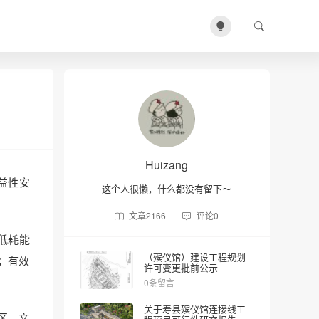
Huizang
益性安
这个人很懒，什么都没有留下～
文章
2166
评论
0
低耗能
（殡仪馆）建设工程规划
；有效
许可变更批前公示
0条留言
关于寿县殡仪馆连接线工
区、文