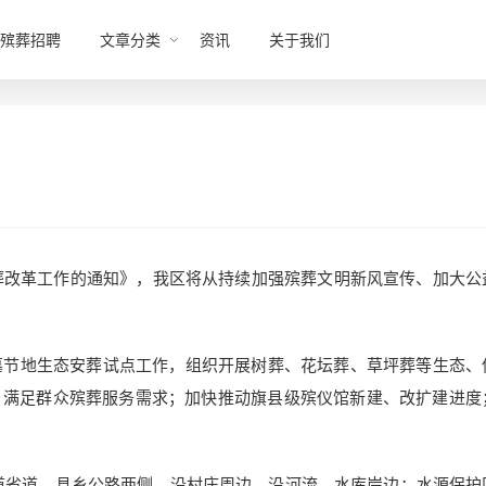
殡葬招聘
文章分类
资讯
关于我们
殡葬改革工作的通知》，我区将从持续加强殡葬文明新风宣传、加大公
墓节地生态安葬试点工作，组织开展树葬、花坛葬、草坪葬等生态、
，满足群众殡葬服务需求；加快推动旗县级殡仪馆新建、改扩建进度
国道省道、县乡公路两侧，沿村庄周边，沿河流、水库岸边；水源保护