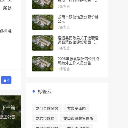
程项目可行性研究报告的
批复
0条留言
、所处
龙南市殡仪馆及公墓价格
公示
0条留言
超标准
澄迈县民政局关于选聘澄
迈县殡仪馆建设项目（一
期）社会稳定风险评估机
0条留言
构的公告
2026年藤县殡仪馆公开招
聘编外工作人员公告
0条留言
0
标签云
下一篇
龙门县殡仪馆
龙泉安泽园
更正公告
龙岩市殡葬
龙口市殡葬管理所