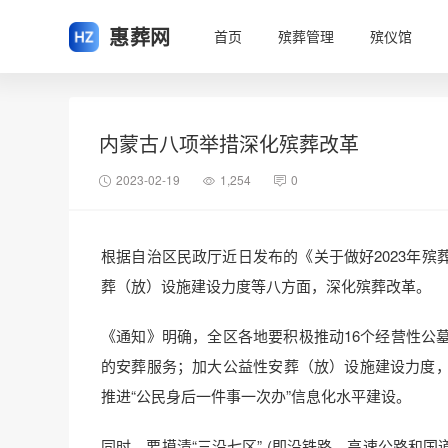
惠葬网
首页
殡葬管理
殡仪馆
内蒙古八项举措深化殡葬改革
2023-02-19
1,254
0
根据自治区民政厅近日发布的《关于做好2023年
葬（放）设施建设力度等八方面，深化殡葬改革。
《通知》明确，全区各地要积极推动16个经营性公
的安葬服务；加大公益性安葬（放）设施建设力度
推进“公民身后一件事一次办”信息化水平建设。
同时，要摸清“三沿七区” (即沿铁路、高速公路和