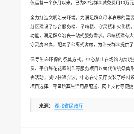
仅运营一个多月以来，已为82名群众减免费用10万
全力打造文明治丧环境。为满足群众尽孝哀思的需
分区建设了综合服务楼、吊唁楼、守灵楼和火化楼
功能，满足群众治丧一站式服务需求。吊唁楼建有大
守灵房24套，配套了公寓式客房，为治丧群众提供
倡导生态环保的祭奠方式。中心禁止在场馆内焚烧
赁、平价鲜花花篮制作等服务项目以替代传统祭奠
丧活动，减少往返奔波，中心在守灵厅安装了呼叫
项目选择、零星殡葬生活用品配送、网上支付等便捷式
来源：
湖北省民政厅