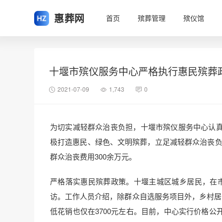
惠葬网
首页
殡葬管理
殡仪馆
十堰市殡仪服务中心严格执行惠民殡葬
2021-07-09
1,743
0
为切实减轻群众治丧负担，十堰市殡仪服务中心认
极打造惠民、绿色、文明殡葬，立足减轻群众治丧负担
群众治丧费用300余万元。
严格落实惠民殡葬政策。十堰主城区城乡居民，在
访。工作人员介绍，除群众自选服务项目外，乡村居
低花销也仅在3700元左右。目前，中心实行价格