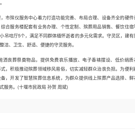
元。
要，市殡仪服务中心着力打造功能完善、布局合理、设备齐全的硬件
。综合服务楼配套有业务办理、个性定制、殡葬用品销售、餐饮住宿
小吊唁厅5个，满足不同群体缅怀逝者的多元化需求。守灵区，建有
了整洁、卫生、舒适、便捷的守灵服务。
抛洒丧葬祭奠物品，提供免费哀乐播放、电子香裱摆设、低价绢质
形式，积极推动殡葬领域移风易俗，切实减轻群众治丧负担。为便利
设备，开发了智慧殡葬信息系统，为群众提供线上殡葬产品选择、鲜
服务。(十堰市民政局 孙贺 周斌)