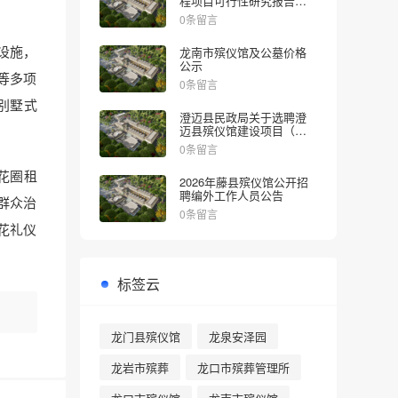
程项目可行性研究报告的
批复
0条留言
设施，
龙南市殡仪馆及公墓价格
公示
等多项
0条留言
别墅式
澄迈县民政局关于选聘澄
迈县殡仪馆建设项目（一
期）社会稳定风险评估机
0条留言
构的公告
花圈租
2026年藤县殡仪馆公开招
聘编外工作人员公告
群众治
0条留言
花礼仪
标签云
龙门县殡仪馆
龙泉安泽园
龙岩市殡葬
龙口市殡葬管理所