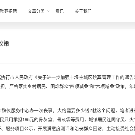
殡葬招聘
文章分类
资讯
关于我们
政策
真执行市人民政府《关于进一步加强十堰主城区殡葬管理工作的通告
，严格落实乡村居民、困难群众“四项减免”和“六项减免”政策，年
市殡仪服务中心办一次丧事，大约需要多少钱?就这个问题，笔者进
民只用承担165元的骨灰盒、骨灰袋等费用，城镇居民连同守灵、火
公开、服务项目公示，开展满意度测评和治丧群众回访，主动接受社会