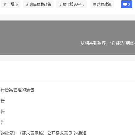
十堰市
惠民殡葬政策
殡仪服务中心
殡葬政策
0
从相亲到殡葬，“它经济”到
实行备案管理的通告
公告
公告
公告
的批复》（征求意见稿）公开征求意见 的通知