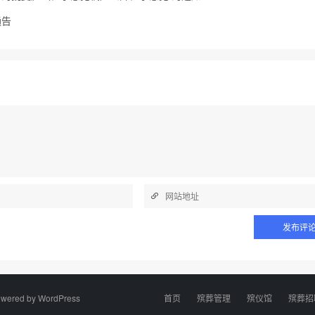
通告
wered by
WordPress
首页
殡葬管理
殡仪馆
殡葬招