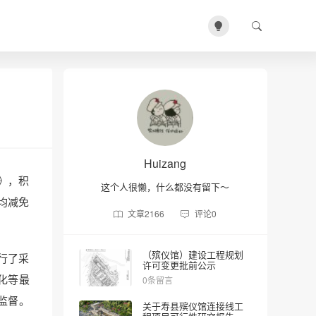
Huizang
》，积
这个人很懒，什么都没有留下～
均减免
文章
2166
评论
0
（殡仪馆）建设工程规划
行了采
许可变更批前公示
化等最
0条留言
监督。
关于寿县殡仪馆连接线工