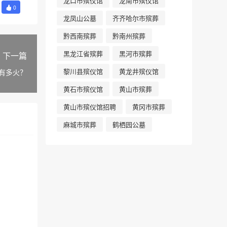
龙口市殡仪馆
龙南市殡仪馆
0
龙凤山公墓
齐齐哈尔市殡葬
黔西南殡葬
黔南州殡葬
黑龙江省殡葬
黑河市殡葬
下一篇
黎川县殡仪馆
黄龙井殡仪馆
底有多火？
黄石市殡仪馆
黄山市殡葬
黄山市殡仪馆招聘
黄冈市殡葬
麻城市殡葬
鹤栖园公墓