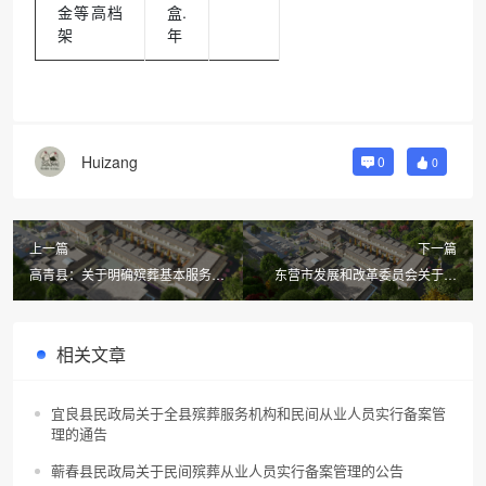
金等高档
盒.
架
年
Huizang
0
0
上一篇
下一篇
高青县：关于明确殡葬基本服务收
东营市发展和改革委员会关于对
费政策的通知
《关于明确殡葬服务收费标准有关
问题的通知》的政策解读
相关文章
宜良县民政局关于全县殡葬服务机构和民间从业人员实行备案管
理的通告
蕲春县民政局关于民间殡葬从业人员实行备案管理的公告