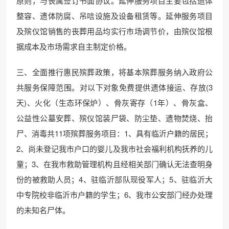
原则，与丧属签订书面协议。延伸服务项目主要包括遗体
整容、遗体防腐、吊唁设施及设备租赁等。延伸服务项目
及殡仪馆销售的丧葬用品均实行市场调节价，由殡仪馆根
据成本及市场需求自主制定价格。
三、全面推行惠民殡葬政策，将基本殡葬服务纳入政府公
共服务保障范围。对以下对象免费提供遗体接运、存放(3
天)、火化（生态环保炉）、骨灰寄存（1年）、骨灰盒、
公益性公墓安葬、殡仪馆装尸袋、防尘垫、遗物焚烧、抬
尸、消毒共11项殡葬服务项目：1、具有临沂户籍的居民；
2、尚未登记我市户口的婴儿及我市社会福利机构抚养的儿
童；3、在我市救助管理机构且经相关部门确认无法查明身
份的被救助人员；4、驻临沂部队现役军人；5、驻临沂大
中专院校非临沂市户籍的学生；6、我市公安部门经办处理
的未知名尸体。