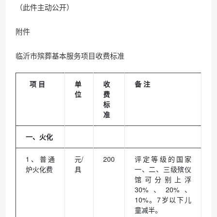
（此件主动公开）
附件
临沂市殡葬基本服务项目收费标准
项 目
单
收
备 注
位
费
标
准
一、火化
1、普通
元/
200
评定等级的国家
炉火化费
具
一、二、三级殡仪
馆可分别上浮
30%、20%、
10%。7岁以下儿
童减半。