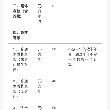
三、遗体
元/
6
存放（含
具.
冷藏）
小
时
四、骨灰
寄存
1、普通
元/
30
不足半年的按半年
木质骨灰
盒.
算，超过半年不足
架（未封
年
一年的按一年计
闭和半封
算。
闭）
2、普通
元/
40
木质骨灰
盒.
架（全封
年
闭）
3、铝合
元/
60