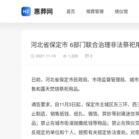
惠葬网
首页
殡葬管理
殡仪馆
河北省保定市 6部门联合治理非法祭祀
2021-11-10
1,328
0
日前，河北省保定市民政局、市场监督管理局、城市
售和露天焚烧祭祀用品。
通告要求，自11月3日起，保定市主城区东三环、
止制造、销售纸钱、纸扎、锡箔、冥钞等封建迷信
品；禁止在城市街道抛撒纸钱等物品；禁止在殡仪
反规定的单位和个人，按照有关规定依法查处。对