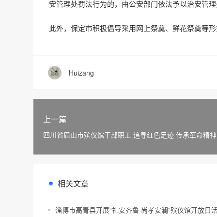
安管理处罚法行为的，由公安部门依法予以治安管理
此外，保定市积极倡导采用网上祭奠、鲜花祭奠等形
Huizang
上一篇
四川省眉山市殡仪馆干部职工 追寻红色足迹 传承革命精神
相关文章
淄博市高青县开展“礼安齐鲁 尚孝安澜”殡仪馆开放日