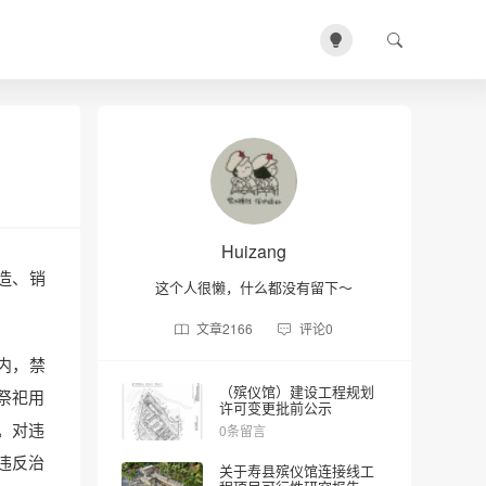
Huizang
造、销
这个人很懒，什么都没有留下～
文章
2166
评论
0
内，禁
（殡仪馆）建设工程规划
祭祀用
许可变更批前公示
。对违
0条留言
违反治
关于寿县殡仪馆连接线工