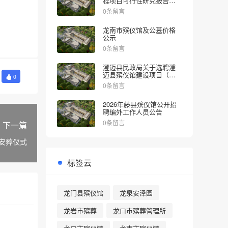
程项目可行性研究报告的
批复
0条留言
龙南市殡仪馆及公墓价格
公示
0条留言
澄迈县民政局关于选聘澄
迈县殡仪馆建设项目（一
0
期）社会稳定风险评估机
0条留言
构的公告
2026年藤县殡仪馆公开招
聘编外工作人员公告
0条留言
下一篇
态安葬仪式
标签云
龙门县殡仪馆
龙泉安泽园
龙岩市殡葬
龙口市殡葬管理所