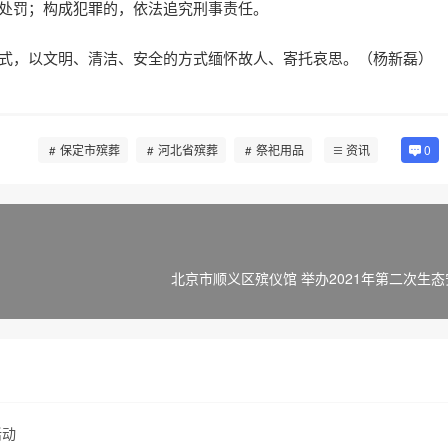
处罚；构成犯罪的，依法追究刑事责任。
式，以文明、清洁、安全的方式缅怀故人、寄托哀思。（杨新磊）
保定市殡葬
河北省殡葬
祭祀用品
资讯
0
北京市顺义区殡仪馆 举办2021年第二次生
活动