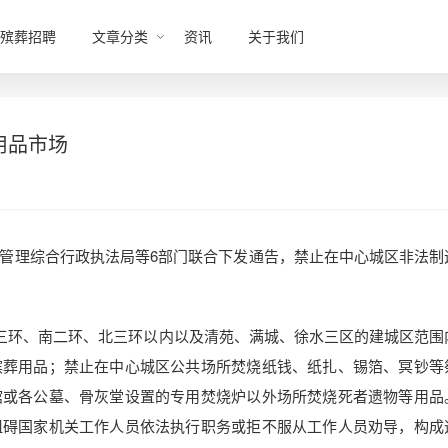
殡葬招聘
文章分类
资讯
关于我们
用品市场
管理综合行政执法局等6部门联合下发通告，禁止在中心城区非法制
西三环、南二环、北三环以内以及清苑、满城、徐水三区的建城区范围
殡葬用品；禁止在中心城区公共场所焚烧纸钱、纸扎、锡箔、冥钞等
馆或各公墓、骨灰堂设置的专用焚烧炉以外场所焚烧死者遗物等用品
阻碍国家机关工作人员依法执行职务或拒不服从工作人员劝导，构成