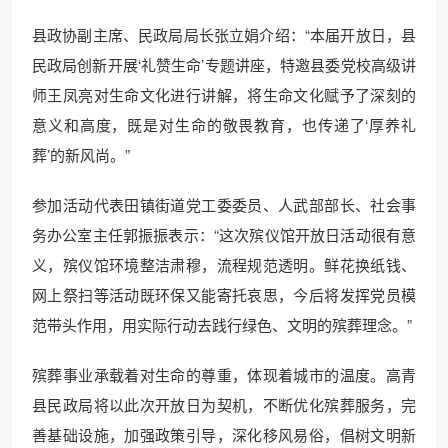
县政协副主席、民政局局长张立娟介绍：“本届开放日，县
民政局创新开展‘礼赞生命’专题讲座，特邀县委党校高级讲
师王凤亮对生命文化进行讲解，将生命文化赋予了深刻的
意义和高度，既是对生命的敬畏教育，也传递了‘厚养礼
葬’的新风尚。”
参加活动代表田镇街道党工委委员、人武部部长、社会事
务办公室主任郭振振表示：“这次殡仪馆开放日活动很有意
义，殡仪馆环境整洁肃穆，流程规范透明。鲜花换纸钱、
网上祭扫等活动既环保又能寄托哀思，今后将发挥党员模
范带头作用，用实际行动去践行绿色、文明的殡葬理念。”
殡葬事业承载着对生命的尊重，体现着城市的温度。高青
县民政局将以此次开放日为契机，不断优化殡葬服务，完
善基础设施，加强政策引导，深化移风易俗，倡树文明新