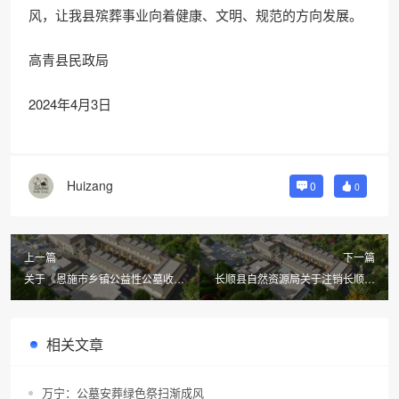
风，让我县殡葬事业向着健康、文明、规范的方向发展。
高青县民政局
2024年4月3日
Huizang
0
0
上一篇
下一篇
关于《恩施市乡镇公益性公墓收费
长顺县自然资源局关于注销长顺县
标准（试行）方案》征求意见公告
顺宁园殡仪馆广顺分管建设项目1
宗用地的建设用地规划许可证公告
相关文章
万宁：公墓安葬绿色祭扫渐成风