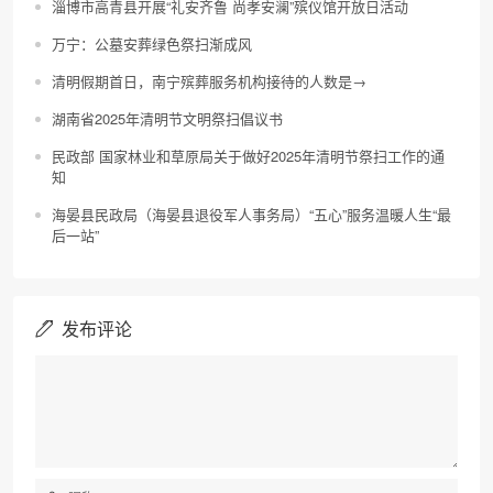
淄博市高青县开展“礼安齐鲁 尚孝安澜”殡仪馆开放日活动
万宁：公墓安葬绿色祭扫渐成风
清明假期首日，南宁殡葬服务机构接待的人数是→
湖南省2025年清明节文明祭扫倡议书
民政部 国家林业和草原局关于做好2025年清明节祭扫工作的通
知
海晏县民政局（海晏县退役军人事务局）“五心”服务温暖人生“最
后一站”
发布评论