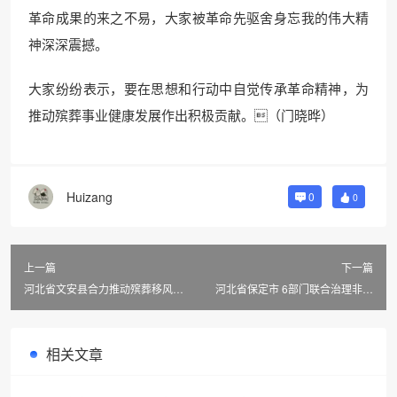
革命成果的来之不易，大家被革命先驱舍身忘我的伟大精
神深深震撼。
大家纷纷表示，要在思想和行动中自觉传承革命精神，为
推动殡葬事业健康发展作出积极贡献。（门晓晔）
Huizang
0
0
上一篇
下一篇
河北省文安县合力推动殡葬移风易
河北省保定市 6部门联合治理非法
俗深入人心
祭祀用品市场
相关文章