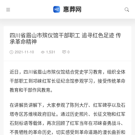
惠葬网
四川省眉山市殡仪馆干部职工 追寻红色足迹 传
承革命精神
2021-11-10
1,531
0
近日，四川省眉山市殡仪馆结合党史学习教育，组织全体
干部职工到邛崃红军长征纪念馆参观学习，接受传统革命
教育和干部作风教育。
在讲解员讲解下，大家参观了陈列大厅、红军碑亭以及石
塔寺区苏维埃政府旧址。通过历史照片、长征文物和红军
石刻标语等载体，再次回顾了红军当年在邛崃奋勇战斗、
不畏牺牲的革命历史，切实感受到革命道路的漫长曲折和