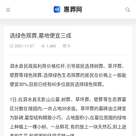
惠葬网
选绿色殡葬,墓地便宜三成
2021-11-07
1,480
0
泗水县民政局利用价格杠杆,引导居民选择树葬、草坪葬、
壁葬等绿色殡葬,选择绿色生态殡葬的居民在价格上一般能
便宜30%,目前已经有60多位居民选择绿色殡葬。
1日,在泗水县无影山公墓,树葬、草坪葬、壁葬等生态葬墓
区分散在陵园内,一共占地30余亩。草坪葬的墓碑由立碑变
为卧碑,墓型结构精致小巧、占地面积小,在墓位周围的绿地
上种植上一棵小树、一丛鲜花,有的放上一块天然石,刻上逝
者的生平,和周围的环境浑然一体。