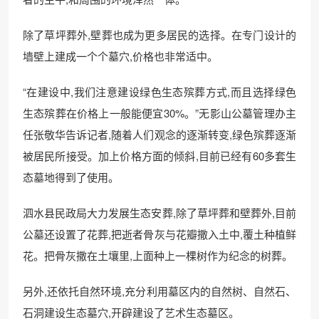
除了草坪葬外,壁葬也成为更多居民的选择。在专门设计的
墙壁上建成一个个墓穴,价格也非常适中。
“在建设中,我们注意建设绿色生态殡葬方式,而且选择绿色
生态殡葬在价格上一般能便宜30%。”无影山公墓管理办主
任张敬华告诉记者,随着人们观念的逐渐转变,绿色殡葬逐渐
被居民所接受。加上价格方面的倾斜,目前已经有60多套生
态墓地得到了使用。
泗水县民政局大力发展生态安葬,除了草坪葬和壁葬外,目前
公墓还设置了花葬,把逝者骨灰与花瓣撒入土中,覆土种植鲜
花。把骨灰撒在土壤里,上面种上一棵树作为纪念的树葬。
另外,还依托自然环境,充分利用墓区内的自然树、自然石、
石洞建设生态墓穴,开辟建设了艺术生态墓区。