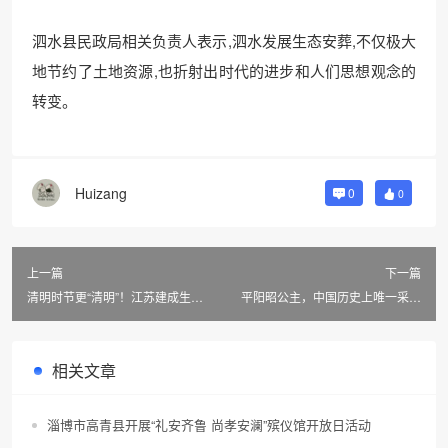
泗水县民政局相关负责人表示,泗水发展生态安葬,不仅极大
地节约了土地资源,也折射出时代的进步和人们思想观念的
转变。
Huizang
0
0
上一篇
下一篇
清明时节更“清明”！江苏建成生态
平阳昭公主，中国历史上唯一采用
墓园576处
军礼殡葬的女子，巾帼不让须眉
相关文章
淄博市高青县开展“礼安齐鲁 尚孝安澜”殡仪馆开放日活动