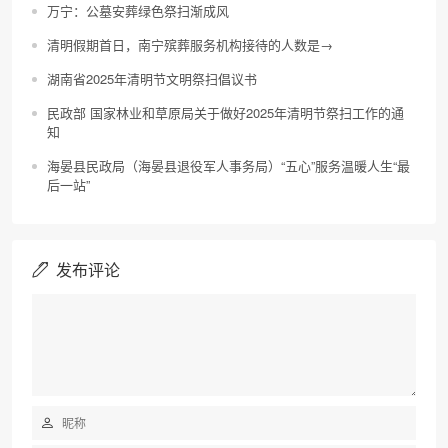
万宁：公墓安葬绿色祭扫渐成风
清明假期首日，南宁殡葬服务机构接待的人数是→
湖南省2025年清明节文明祭扫倡议书
民政部 国家林业和草原局关于做好2025年清明节祭扫工作的通
知
海晏县民政局（海晏县退役军人事务局）“五心”服务温暖人生“最
后一站”
发布评论