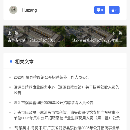
Huizang
0
0
上一篇
下一篇
吉林省松原市宁江区殡仪馆关于增
江苏省盐城市殡仪馆2025年赴专
设接运遗体热线的公告
业院校公开招聘事业单位人员公告
相关文章
2026年藤县殡仪馆公开招聘编外工作人员公告
洱源县殡葬事业服务中心（洱源县殡仪馆）关于招聘驾驶人员的
公告
湛江市殡葬管理所2026年公开招聘临聘人员公告
汕头市民政局下属汕头市福利院、汕头市殡仪馆参加广东省事业
单位2025年集中公开招聘高校毕业生拟聘用人员（第一批）公示
“粤聚英才·粤见未来”广东省翁源县殡仪馆2025年公开招聘事业单