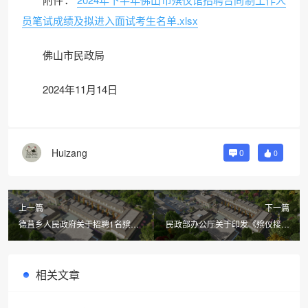
员笔试成绩及拟进入面试考生名单.xlsx
佛山市民政局
2024年11月14日
Huizang
0
0
上一篇
下一篇
德苴乡人民政府关于招聘1名殡葬
民政部办公厅关于印发《殡仪接待
管理员的公告（云南省大理）
服务规范》 等11项推荐性行业标
准制修订计划的通知
相关文章