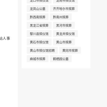
龙口市殡仪馆
龙南市殡仪馆
龙凤山公墓
齐齐哈尔市殡葬
黔西南殡葬
黔南州殡葬
黑龙江省殡葬
黑河市殡葬
黎川县殡仪馆
黄龙井殡仪馆
站人事
黄石市殡仪馆
黄山市殡葬
黄山市殡仪馆招聘
黄冈市殡葬
麻城市殡葬
鹤栖园公墓