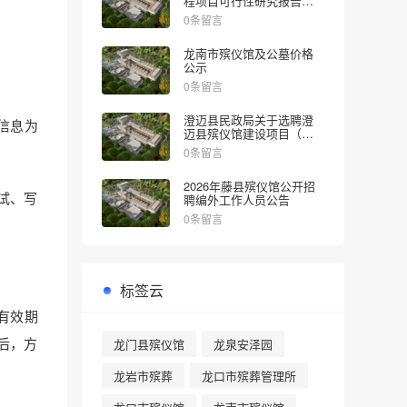
程项目可行性研究报告的
批复
0条留言
龙南市殡仪馆及公墓价格
公示
0条留言
澄迈县民政局关于选聘澄
证信息为
迈县殡仪馆建设项目（一
期）社会稳定风险评估机
0条留言
构的公告
2026年藤县殡仪馆公开招
试、写
聘编外工作人员公告
0条留言
标签云
有效期
后，方
龙门县殡仪馆
龙泉安泽园
龙岩市殡葬
龙口市殡葬管理所