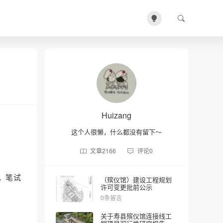
Huizang
这个人很懒，什么都没有留下～
文章
2166
评论
0
证。笔试
（殡仪馆）建设工程规划
许可变更批前公示
0条留言
关于寿县殡仪馆连接线工