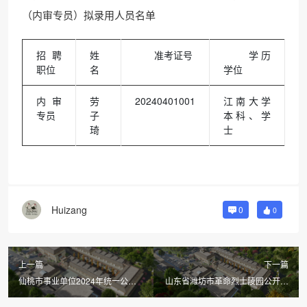
（内审专员）拟录用人员名单
招聘
姓
准考证号
学历
职位
名
学位
内审
劳
20240401001
江南大学
专员
子
本科、学
琦
士
Huizang
0
0
上一篇
下一篇
仙桃市事业单位2024年统一公开
山东省潍坊市革命烈士陵园公开招
招聘工作人员面试公告（第一批）
聘工作人员体检公告