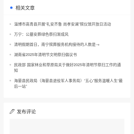
相关文章
淄博市高青县开展“礼安齐鲁 尚孝安澜”殡仪馆开放日活动
万宁：公墓安葬绿色祭扫渐成风
清明假期首日，南宁殡葬服务机构接待的人数是→
湖南省2025年清明节文明祭扫倡议书
民政部 国家林业和草原局关于做好2025年清明节祭扫工作的通
知
海晏县民政局（海晏县退役军人事务局）“五心”服务温暖人生“最
后一站”
发布评论