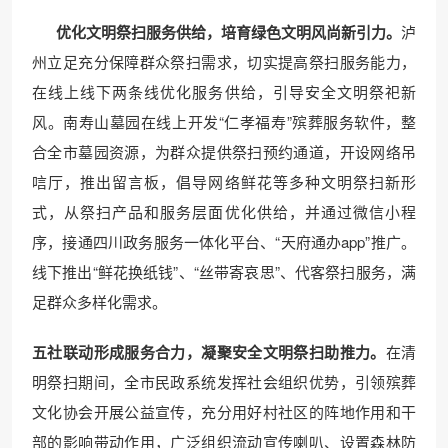
优化文明祭扫服务供给，培育绿色文明风尚新引力。
泸
州立足充分保障群众祭扫需求，切实提高祭扫服务能力，
在线上线下两条线优化服务供给，引导安全文明祭祀新
风。南寿山墓园在线上开发“仁孝福寿”殡葬服务软件，整
合全市墓园资源，为群众提供祭扫预约通道，开设网络吊
唁厅，推出留言板，倡导网络鲜花等多种文明祭扫新形
式，从祭扫产品和服务层面优化供给，并通过微信小程
序，接通四川政务服务一体化平台、“天府通办app”推广。
线下推出“鲜花换纸钱”、“丝带寄哀思”、代客祭扫服务，满
足群众多样化需求。
五社联动形成服务合力，凝聚安全文明祭扫助推力。
在清
明祭扫期间，全市民政系统发挥社会组织优势，引领殡葬
文化协会开展公益宣传，充分用好村社区的阵地作用和干
部的影响带动作用，广泛组织流动宣传喇叭、设置森林防