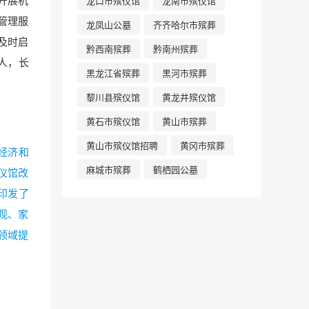
龙口市殡仪馆
龙南市殡仪馆
管理服
龙凤山公墓
齐齐哈尔市殡葬
及时启
黔西南殡葬
黔南州殡葬
人，长
黑龙江省殡葬
黑河市殡葬
黎川县殡仪馆
黄龙井殡仪馆
黄石市殡仪馆
黄山市殡葬
黄山市殡仪馆招聘
黄冈市殡葬
经济和
麻城市殡葬
鹤栖园公墓
仪馆改
印发了
观、家
领域提