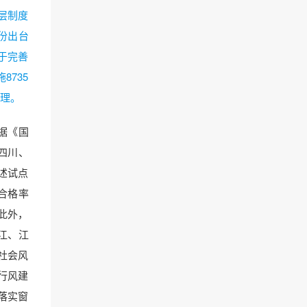
层制度
份出台
于完善
735
理。
据《国
四川、
述试点
记合格率
此外，
江、江
社会风
行风建
落实窗