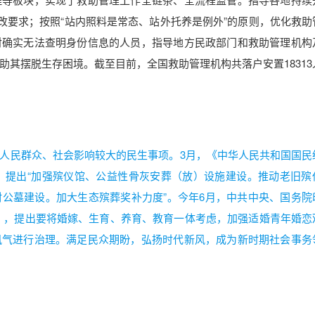
改要求；按照“站内照料是常态、站外托养是例外”的原则，优化救助
对确实无法查明身份信息的人员，指导地方民政部门和救助管理机构
其摆脱生存困境。截至目前，全国救助管理机构共落户安置18313
人民群众、社会影响较大的民生事项。3月，《中华人民共和国国民
要》提出“加强殡仪馆、公益性骨灰安葬（放）设施建设。推动老旧殡
公墓建设。加大生态殡葬奖补力度”。今年6月，中共中央、国务院
》，提出要将婚嫁、生育、养育、教育一体考虑，加强适婚青年婚恋
风气进行治理。满足民众期盼，弘扬时代新风，成为新时期社会事务