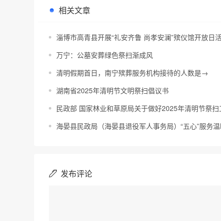
相关文章
淄博市高青县开展“礼安齐鲁 尚孝安澜”殡仪馆开放日
万宁：公墓安葬绿色祭扫渐成风
清明假期首日，南宁殡葬服务机构接待的人数是→
湖南省2025年清明节文明祭扫倡议书
民政部 国家林业和草原局关于做好2025年清明节祭
海晏县民政局（海晏县退役军人事务局）“五心”服务温
发布评论