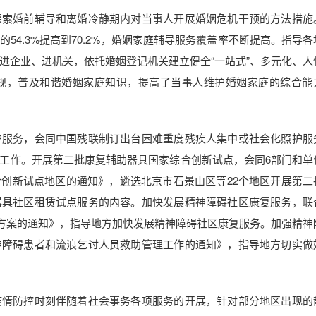
探索婚前辅导和离婚冷静期内对当事人开展婚姻危机干预的方法措施
54.3%提高到70.2%，婚姻家庭辅导服务覆盖率不断提高。指导各
进企业、进机关，依托婚姻登记机关建立健全“一站式”、多元化、人
规，普及和谐婚姻家庭知识，提高了当事人维护婚姻家庭的综合能
护服务，会同中国残联制订出台困难重度残疾人集中或社会化照护服
工作。开展第二批康复辅助器具国家综合创新试点，会同6部门和单
创新试点地区的通知》，遴选北京市石景山区等22个地区开展第二
器具社区租赁试点服务的内容。加快发展精神障碍社区康复服务，联
施方案的通知》，指导地方加快发展精神障碍社区康复服务。加强精神
神障碍患者和流浪乞讨人员救助管理工作的通知》，指导地方切实做
疫情防控时刻伴随着社会事务各项服务的开展，针对部分地区出现的