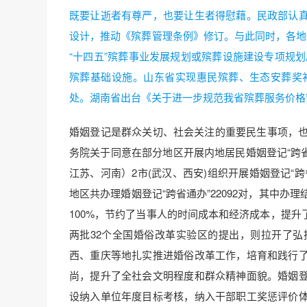
既要让逝者有尊严，也要让生者得慰藉。民政部认
设计，推动《殡葬管理条例》修订。与此同时，各地
“十四五”殡葬事业发展规划或殡葬设施建设专项规划
殡葬基础设施。山东省实现惠民殡葬、生态安葬奖补
处。湖南省出台《关于进一步规范我省殡葬服务价格
婚姻登记是群众关切、社会关注的重要民生事项，也
务院关于同意在部分地区开展内地居民婚姻登记“跨
江苏、河南）2市(武汉、西安)组织开展婚姻登记“
地区共办理婚姻登记“跨省通办”22092对，其中办理结
100%，节约了当事人的时间成本和经济成本，提
两批32个全国婚俗改革实验区的提出，则拉开了
西、重庆等地扎实推进婚俗改革工作，培育和践行
尚，提升了全社会文明程度和群众精神面貌。婚姻
设纳入单位年度目标考核，纳入干部职工奖惩评价