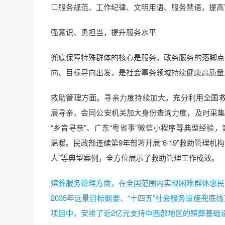
口服务规范、工作纪律、文明用语、服务禁语，提高
强意识、勇担当，提升服务水平
兜底保障特殊群体的核心是服务，政务服务的落脚点
向、目标导向出发，是社会事务领域持续健康高质量
救助管理方面。寻亲力度持续加大。充分利用全国
展寻亲，会同公安机关加大身份查询力度，及时采集比
“乡音寻亲”、广东“粤省事”微信小程序等典型经验
温暖。民政部连续第9年部署开展“6·19”救助管理机
人”等典型案例，全方位展示了救助管理工作成效。
殡葬服务管理方面，在全国范围内实现困难群体惠民
2035年远景目标纲要、“十四五”社会服务设施兜
项目中，安排了近2亿元支持中西部地区的殡葬基础