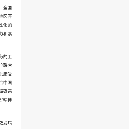
。全国
地区开
性化的
力和素
务的工
位联合
批康复
合中国
障碍患
好精神
散发病