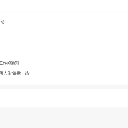
活动
扫工作的通知
暖人生“最后一站”