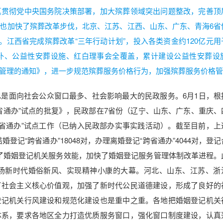
真贯彻党中央国务院决策部署，加大殡葬领域突出问题整改，完善顶
也加快了殡葬改革步伐，北京、江苏、江西、山东、广东、青海6省
。江西省完成殡葬改革“三年行动计划”，投入各类资金约120亿元用
、公益性安葬设施、红白理事会全覆盖，累计建设公益性安葬设施8
管理的通知》，进一步规范殡葬服务价格行为，加强殡葬服务价格管
是面向社会公众窗口最多、社会影响最大的民政服务。6月1日，根
省通办”试点的批复》，民政部在7省份（辽宁、山东、广东、重庆、
跨省通办”试点工作（已纳入民政部办实事实践活动）。截至目前，上
婚登记“跨省通办”18048对，办理离婚登记“跨省通办”4044对，登
升了婚姻登记机关服务效能，加快了婚姻登记服务管理体制改革进程。
弘扬新时代婚俗新风、实现精神小康的大幕。河北、山东、江苏、浙
了社会主义核心价值观，加强了新时代公民道德建设，形成了良好的
登记机关行风建设和规范化建设也是重中之重。各地把婚姻登记机关
体系，要求各地区全力打造优质服务窗口，强化窗口制度建设，认真