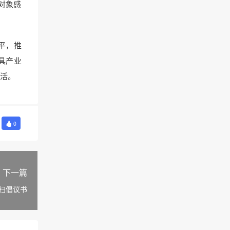
对象感
平，推
具产业
活。
0
下一篇
扫倡议书