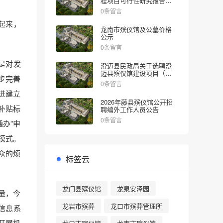
程项目可行性研究报告的
批复
0条留言
起来，
龙南市殡仪馆及公墓价格
公示
0条留言
是对发
澄迈县民政局关于选聘澄
迈县殡仪馆建设项目（一
步完善
期）社会稳定风险评估机
0条留言
构的公告
进建立
2026年藤县殡仪馆公开招
补贴标
聘编外工作人员公告
0条留言
办”申
模式。
众的烦
标签云
龙门县殡仪馆
龙泉安泽园
量，今
龙岩市殡葬
龙口市殡葬管理所
信息系
开展机