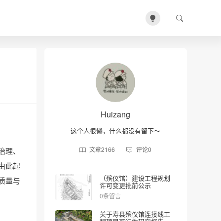
Huizang
这个人很懒，什么都没有留下～
文章
2166
评论
0
治理、
由此起
（殡仪馆）建设工程规划
质量与
许可变更批前公示
0条留言
关于寿县殡仪馆连接线工