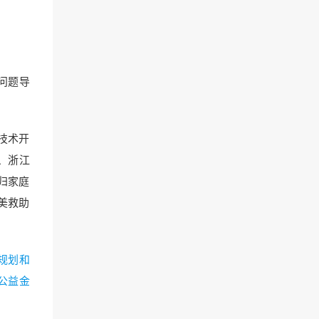
问题导
技术开
、浙江
归家庭
最美救助
规划和
公益金