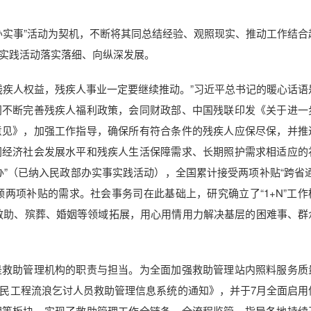
办实事”活动为契机，不断将其同总结经验、观照现实、推动工作结合
实践活动落实落细、向纵深发展。
残疾人权益，残疾人事业一定要继续推动。”习近平总书记的暖心话语
门不断完善残疾人福利政策，会同财政部、中国残联印发《关于进一
意见》，加强工作指导，确保所有符合条件的残疾人应保尽保，并推
同经济社会发展水平和残疾人生活保障需求、长期照护需求相适应的
”（已纳入民政部办实事实践活动），全国累计接受两项补贴“跨省通
申领两项补贴的需求。社会事务司在此基础上，研究确立了“1+N”工作
向流浪救助、殡葬、婚姻等领域拓展，用心用情用力解决基层的困难事、群
是救助管理机构的职责与担当。为全面加强救助管理站内照料服务质
民工程流浪乞讨人员救助管理信息系统的通知》，并于7月全面启用
理等板块，实现了救助管理工作全链条、全流程监管。指导各地持续