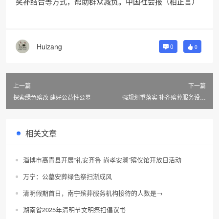
奖补结合等方式，帮助群众减负。中国社会报（柏正言）
Huizang
0
0
上一篇
下一篇
探索绿色殡改 建好公益性公墓
强规划重落实 补齐殡葬服务设施
供给不足短板
相关文章
淄博市高青县开展“礼安齐鲁 尚孝安澜”殡仪馆开放日活动
万宁：公墓安葬绿色祭扫渐成风
清明假期首日，南宁殡葬服务机构接待的人数是→
湖南省2025年清明节文明祭扫倡议书