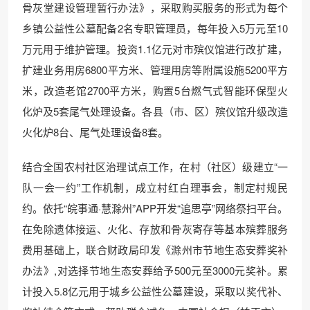
骨灰堂建设管理暂行办法》，采取购买服务的形式为每个
乡镇公益性公墓配备2名专职管理员，每年投入5万元至10
万元用于维护管理。投资1.1亿元对市殡仪馆进行改扩建，
扩建业务用房6800平方米、管理用房等附属设施5200平方
米，改造老馆2700平方米，购置5台燃气式智能环保型火
化炉及5套尾气处理设备。各县（市、区）殡仪馆升级改造
火化炉8台、尾气处理设备8套。
结合全国农村社区治理试点工作，在村（社区）级建立“一
队一会一约”工作机制，成立村红白理事会，制定村规民
约。依托“皖事通·慧滁州”APP开发“追思亭”网络祭扫平台。
在免除遗体接运、火化、存放和骨灰寄存等基本殡葬服务
费用基础上，联合财政局印发《滁州市节地生态安葬奖补
办法》,对选择节地生态安葬给予500元至3000元奖补。累
计投入5.8亿元用于城乡公益性公墓建设，采取以奖代补、