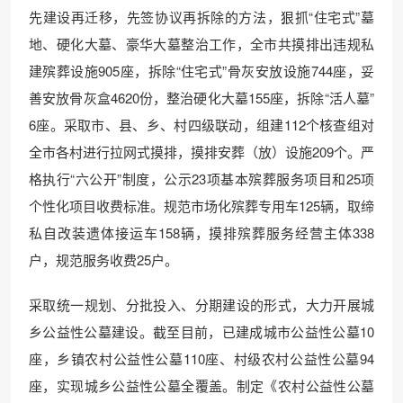
先建设再迁移，先签协议再拆除的方法，狠抓“住宅式”墓
地、硬化大墓、豪华大墓整治工作，全市共摸排出违规私
建殡葬设施905座，拆除“住宅式”骨灰安放设施744座，妥
善安放骨灰盒4620份，整治硬化大墓155座，拆除“活人墓”
6座。采取市、县、乡、村四级联动，组建112个核查组对
全市各村进行拉网式摸排，摸排安葬（放）设施209个。严
格执行“六公开”制度，公示23项基本殡葬服务项目和25项
个性化项目收费标准。规范市场化殡葬专用车125辆，取缔
私自改装遗体接运车158辆，摸排殡葬服务经营主体338
户，规范服务收费25户。
采取统一规划、分批投入、分期建设的形式，大力开展城
乡公益性公墓建设。截至目前，已建成城市公益性公墓10
座，乡镇农村公益性公墓110座、村级农村公益性公墓94
座，实现城乡公益性公墓全覆盖。制定《农村公益性公墓