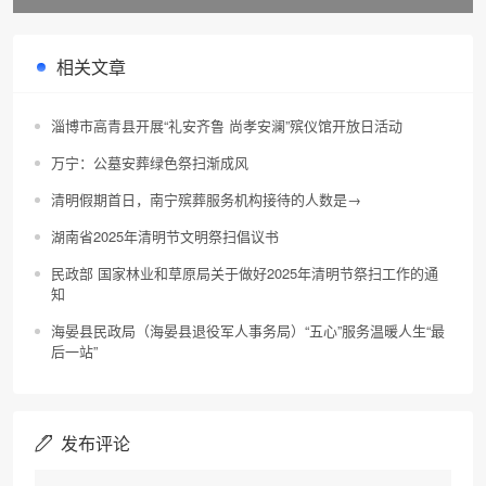
龙江省牡丹江市民政局
务体系
相关文章
淄博市高青县开展“礼安齐鲁 尚孝安澜”殡仪馆开放日活动
万宁：公墓安葬绿色祭扫渐成风
清明假期首日，南宁殡葬服务机构接待的人数是→
湖南省2025年清明节文明祭扫倡议书
民政部 国家林业和草原局关于做好2025年清明节祭扫工作的通
知
海晏县民政局（海晏县退役军人事务局）“五心”服务温暖人生“最
后一站”
发布评论