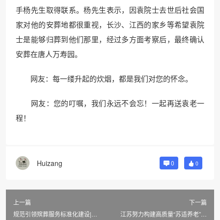
手杨先生取得联系。杨先生表示，因袁院士去世后社会国
家对他的安葬地都很重视，长沙、江西的家乡等希望袁院
士是能够归葬到他们那里，经过多方面考察后，最终确认
安葬在唐人万寿园。
网友：每一缕升起的炊烟，都是我们对您的怀念。
网友：您的叮嘱，我们永远不会忘！一起再送袁老一
程！
Huizang
0
0
上一篇
下一篇
规范引领殡葬服务标准化建设|黑
江苏努力构建高质量“苏适养老”服