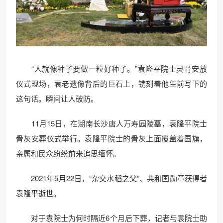
“人就像种子要做一粒好种子。”袁隆平院士灵骨安放
仪式现场，袁老遗像背后的巨石上，镌刻着他生前写下的
这句话。瞬间让人破防。
11月15日，在湖南长沙唐人万寿园陵墓，袁隆平院士
骨灰安葬仪式举行。袁隆平院士的骨灰上面覆盖着国旗，
亲属和民众纷纷前来追思缅怀。
2021年5月22日，“杂交水稻之父”、共和国勋章获得者
袁隆平逝世。
对于袁院士为何时隔近6个月后下葬，记者与袁院士助