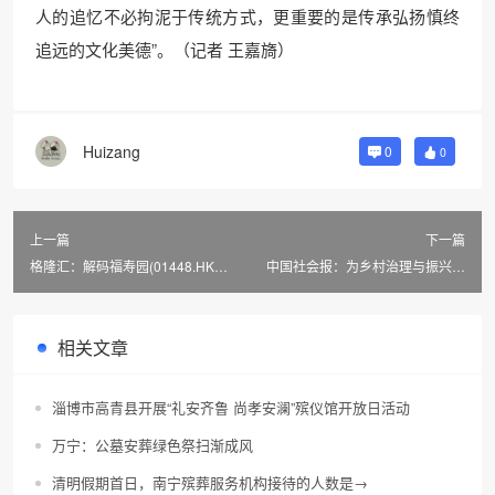
人的追忆不必拘泥于传统方式，更重要的是传承弘扬慎终
追远的文化美德”。（记者 王嘉旖）
Huizang
0
0
上一篇
下一篇
格隆汇：解码福寿园(01448.HK)
中国社会报：为乡村治理与振兴凝
持续增长之道
心聚力
相关文章
淄博市高青县开展“礼安齐鲁 尚孝安澜”殡仪馆开放日活动
万宁：公墓安葬绿色祭扫渐成风
清明假期首日，南宁殡葬服务机构接待的人数是→