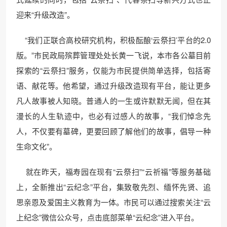
迎来“升级改造”。
“我们正联合高校研究机构，积极酝酿‘云祭扫’平台的2.0
版。”市民政局殡葬管理处处长黄一飞说，本市各公墓目前
探索的“云祭扫”服务，仅能为市民提供简单选择，包括寄
语、献花等。他希望，通过升级改造现有平台，能让更多
凡人故事被人知晓。普通人的一生或许默默无闻，但在其
漫长的人生轨迹中，也必有过感人的故事，“我们悼念先
人，不仅要有墓碑，更要回顾了解他们的故事，倡导一种
生命文化”。
就在昨天，福寿园在现有“云祭扫”“云祈福”等服务基础
上，全新推出“云纪念”平台，集致敬先烈、缅怀先贤、追
思亲恩及爱国主义教育为一体。市民可以通过搜索关注“云
上纪念”微信公众号，点击底部菜单“云纪念”进入平台。