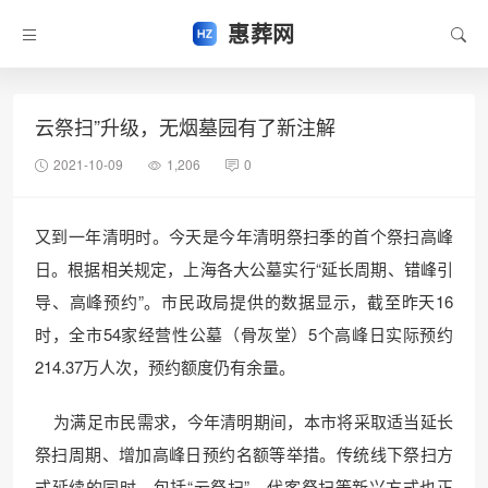
惠葬网
云祭扫”升级，无烟墓园有了新注解
2021-10-09
1,206
0
又到一年清明时。今天是今年清明祭扫季的首个祭扫高峰
日。根据相关规定，上海各大公墓实行“延长周期、错峰引
导、高峰预约”。市民政局提供的数据显示，截至昨天16
时，全市54家经营性公墓（骨灰堂）5个高峰日实际预约
214.37万人次，预约额度仍有余量。
为满足市民需求，今年清明期间，本市将采取适当延长
祭扫周期、增加高峰日预约名额等举措。传统线下祭扫方
式延续的同时，包括“云祭扫”、代客祭扫等新兴方式也正