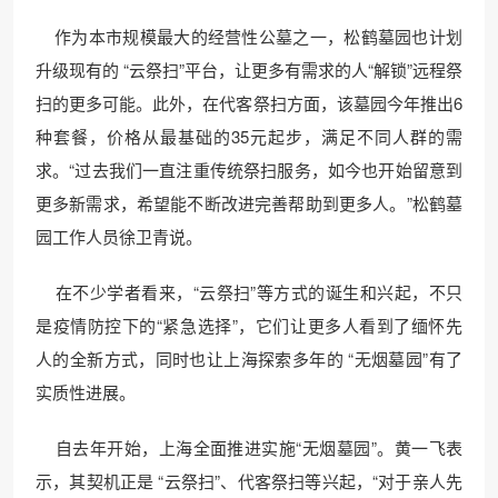
作为本市规模最大的经营性公墓之一，松鹤墓园也计划
升级现有的 “云祭扫”平台，让更多有需求的人“解锁”远程祭
扫的更多可能。此外，在代客祭扫方面，该墓园今年推出6
种套餐，价格从最基础的35元起步，满足不同人群的需
求。“过去我们一直注重传统祭扫服务，如今也开始留意到
更多新需求，希望能不断改进完善帮助到更多人。”松鹤墓
园工作人员徐卫青说。
在不少学者看来，“云祭扫”等方式的诞生和兴起，不只
是疫情防控下的“紧急选择”，它们让更多人看到了缅怀先
人的全新方式，同时也让上海探索多年的 “无烟墓园”有了
实质性进展。
自去年开始，上海全面推进实施“无烟墓园”。黄一飞表
示，其契机正是 “云祭扫”、代客祭扫等兴起，“对于亲人先