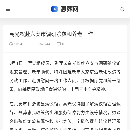
惠葬网
高光权赴六安市调研殡葬和养老工作
2024-08-03
744
0
8月1日，厅党组成员、副厅长高光权赴六安市调研殡仪馆
规范管理、老年助餐、特殊困难老年人家庭适老化改造等
民政工作，走访慰问一线工作人员，并根据厅党组统一部
署，向基层民政部门宣讲党的二十届三中全会精神。
在六安市和舒城县殡仪馆，高光权详细了解殡仪馆管理运
行、殡葬惠民政策落实和服务保障能力建设等情况，强调
突出殡仪馆公益属性和功能定位，全链条提升殡仪管理服
务水平；要推动综合监管执法工作，规范各类服务市场秩