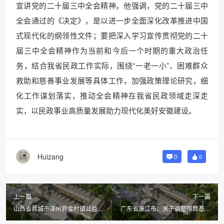
宣讲党的二十届三中全会精神。他强调，党的二十届三中
全会通过的《决定》，是以进一步全面深化改革推进中国
式现代化的纲领性文件；要把深入学习宣传贯彻党的二十
届三中全会精神作为当前和今后一个时期的重大政治任
务，结合我省民政工作实际，围绕“一老一小”、困难群众
救助和慈善事业发展等具体工作，加强政策理论研究，细
化工作谋划落实，推动全会精神在我省民政领域走深走
实，以民政事业高质量发展助力现代化美好安徽建设。
Huizang
0
0
上一篇
下一篇
山西省晋城市泽州县金村镇公益性
广东省廉江市：关于调整殡葬基本
公墓（骨灰堂）建设 工作方案
服务费最高免除限额的通知