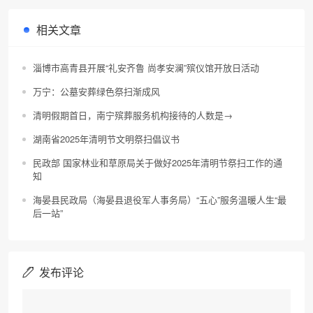
相关文章
淄博市高青县开展“礼安齐鲁 尚孝安澜”殡仪馆开放日活动
万宁：公墓安葬绿色祭扫渐成风
清明假期首日，南宁殡葬服务机构接待的人数是→
湖南省2025年清明节文明祭扫倡议书
民政部 国家林业和草原局关于做好2025年清明节祭扫工作的通
知
海晏县民政局（海晏县退役军人事务局）“五心”服务温暖人生“最
后一站”
发布评论