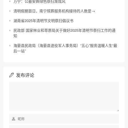
万宁：公墓安葬绿色祭扫渐成风
清明假期首日，南宁殡葬服务机构接待的人数是→
湖南省2025年清明节文明祭扫倡议书
民政部 国家林业和草原局关于做好2025年清明节祭扫工作的通
知
海晏县民政局（海晏县退役军人事务局）“五心”服务温暖人生“最
后一站”
发布评论