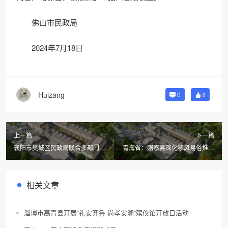
佛山市民政局
2024年7月18日
Huizang
0
0
上一篇
下一篇
襄阳市樊城区民政局联合多部门开
青海省：刚察县深化移风易俗推进
展殡葬服务领域突出问题专项整治
绿色殡葬改革倡议书
工作
相关文章
淄博市高青县开展“礼安齐鲁 尚孝安澜”殡仪馆开放日活动