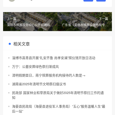
上一篇
下一篇
深圳市殡葬服务中心公开招聘拟录
广东省《英德市殡葬设施布局专项
人选公示
规划（2021-2035年）》草案公示
相关文章
淄博市高青县开展“礼安齐鲁 尚孝安澜”殡仪馆开放日活动
万宁：公墓安葬绿色祭扫渐成风
清明假期首日，南宁殡葬服务机构接待的人数是→
湖南省2025年清明节文明祭扫倡议书
民政部 国家林业和草原局关于做好2025年清明节祭扫工作的通
知
海晏县民政局（海晏县退役军人事务局）“五心”服务温暖人生“最
后一站”