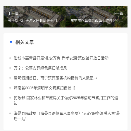
上一篇
下一篇
关于对《门头沟区民政局关于门头
东宁市殡葬综合改革工作领导小组
沟区殡葬工作实施方案》公开征集
关于开展散埋乱葬整治工作的通告
意见的公告
相关文章
淄博市高青县开展“礼安齐鲁 尚孝安澜”殡仪馆开放日活动
万宁：公墓安葬绿色祭扫渐成风
清明假期首日，南宁殡葬服务机构接待的人数是→
湖南省2025年清明节文明祭扫倡议书
民政部 国家林业和草原局关于做好2025年清明节祭扫工作的通
知
海晏县民政局（海晏县退役军人事务局）“五心”服务温暖人生“最
后一站”