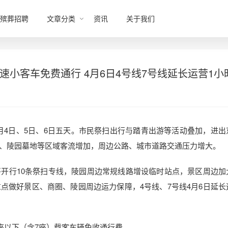
殡葬招聘
文章分类
资讯
关于我们
速小客车免费通行 4月6日4号线7号线延长运营1小
和4月4日、5日、6日五天。市民祭扫出行与踏青出游等活动叠加，进
、陵园墓地等区域客流增加，周边公路、城市道路交通压力增大。
行10条祭扫专线，陵园周边常规线路增设临时站点，景区周边加
点做好景区、商圈、陵园周边运力保障，4号线、7号线4月6日延长
座以下（含7座）载客车辆免收通行费。