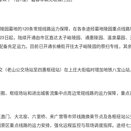
园墓地的120条常规线路运力保障，在各条途经墓地陵园重点线路
23日起，陆续开通由市区直达太子峪陵园、通惠陵园、温泉墓园、
，配备充足运力。目前已开通长椿街开往太子峪陵园的祭扫专线，其余
公交（老山公交场站至四惠枢纽站）在上庄大街临时增加地铁八宝山站
、枢纽场站和进出城客流集中点周边常规线路的运力保障，重点开
直门、大北窑、六里桥、来广营等市郊线路换乘节点及各枢纽站公
园景区重点线路的运力安排，强化远程监控与现场调度指挥。途经七