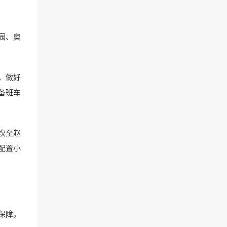
园、奥
，做好
备班车
坎至赵
配置小
保障，