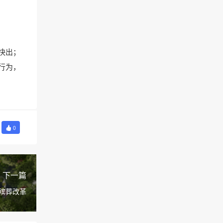
快出；
行为，
0
下一篇
殡葬改革