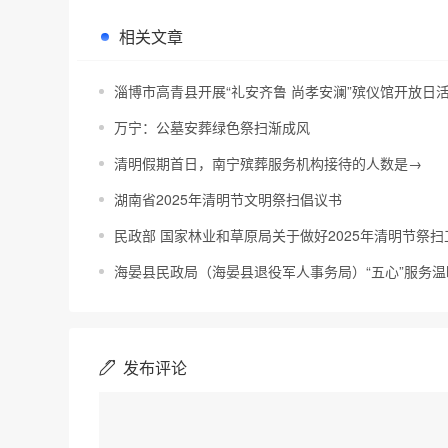
相关文章
淄博市高青县开展“礼安齐鲁 尚孝安澜”殡仪馆开放日
万宁：公墓安葬绿色祭扫渐成风
清明假期首日，南宁殡葬服务机构接待的人数是→
湖南省2025年清明节文明祭扫倡议书
民政部 国家林业和草原局关于做好2025年清明节祭
海晏县民政局（海晏县退役军人事务局）“五心”服务温
发布评论