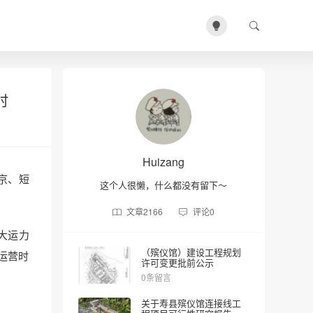
时
Huizang
出京、短
这个人很懒，什么都没有留下～
文章
2166
评论
0
大运力
（殡仪馆）建设工程规划
运营时
许可变更批前公示
0条留言
关于寿县殡仪馆连接线工