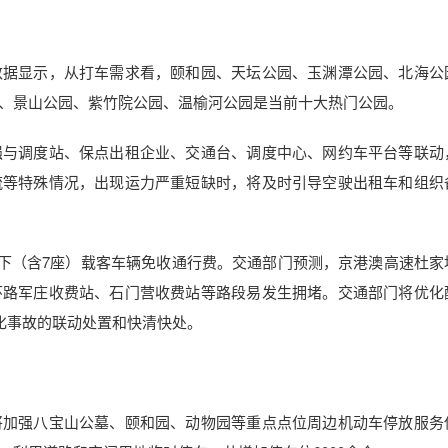
据显示，从打车需求看，颐和园、天坛公园、玉渊潭公园、北海公
、景山公园、紫竹院公园、温榆河公园是当前十大热门公园。
与调度站、保点出租企业、交通台、调度中心、网约车平台等联动
流等特殊情况，出现运力严重短缺时，将及时引导空驶出租车和组织
下（含7座）载客车辆免收通行费。交通部门预测，京港澳高速杜家
环路军庄收费站、石门营收费站等路段易发生拥堵。交通部门将优化
化事故的联动处置和快清快处。
加强八宝山公墓、颐和园、动物园等重点点位周边机动车停放服务