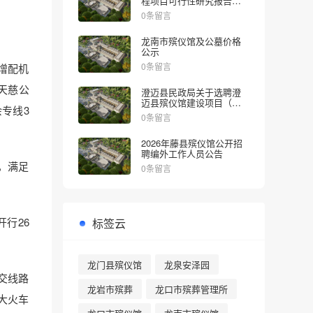
程项目可行性研究报告的
批复
0条留言
龙南市殡仪馆及公墓价格
公示
0条留言
增配机
天慈公
澄迈县民政局关于选聘澄
迈县殡仪馆建设项目（一
专线3
期）社会稳定风险评估机
0条留言
构的公告
2026年藤县殡仪馆公开招
聘编外工作人员公告
，满足
0条留言
行26
标签云
龙门县殡仪馆
龙泉安泽园
交线路
龙岩市殡葬
龙口市殡葬管理所
大火车