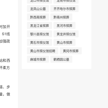
龙口市殡仪馆
龙南市殡仪馆
龙凤山公墓
齐齐哈尔市殡葬
黔西南殡葬
黔南州殡葬
黑龙江省殡葬
黑河市殡葬
时加开
S1线
黎川县殡仪馆
黄龙井殡仪馆
加强疏
黄石市殡仪馆
黄山市殡葬
黄山市殡仪馆招聘
黄冈市殡葬
麻城市殡葬
鹤栖园公墓
站和西
怀柔方
道、步
量，做