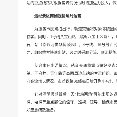
站的重点线路将根据客流情况适时增加运力投入，做
途经景区商圈视情延时运营
为服务市民祭扫出行，轨道交通将对紧邻陵园的1号
临客。同时，1号线八宝山站（临近八宝山公墓），1
石厂站（临近万佛华侨陵园），4号线、16号线西
导，组织乘客快速出站，必要时采取分流、限流措施
结合市民出游情况，轨道交通将重点做好奥森公
单、王府井、青年路等商圈周边车站的客运组织，
向客流增长情况，市郊铁路S2线每日增开列车4对
针对清明假期最后一天“七站两场”可能出现的返
梯、电梯等重点部位的值守、巡视、疏导，确保市民
好应急疏散准备。