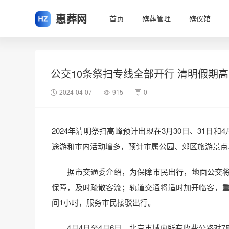
惠葬网
首页
殡葬管理
殡仪馆
公交10条祭扫专线全部开行 清明假期高
2024-04-07
915
0
2024年清明祭扫高峰预计出现在3月30日、31日
途游和市内活动增多，预计市属公园、郊区旅游景点
据市交通委介绍，为保障市民出行，地面公交将开
保障，及时疏散客流；轨道交通将适时加开临客，重
间1小时，服务市民接驳出行。
4月4日至4月6日，北京市域内所有收费公路对7