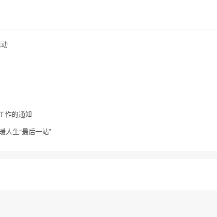
活动
扫工作的通知
暖人生“最后一站”