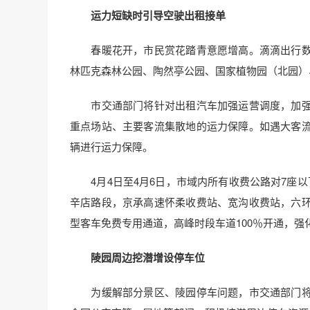
运力短缺时引导空驶出租接单
春暖花开，市民赏花踏青意愿增高。滴滴出行数
林匹克森林公园、陶然亭公园、国家植物园（北园）
市交通部门将针对出租汽车加强运营调度，加强
重点场站、主要客流集散地的运力保障。如遇大客
辆进行运力保障。
4月4日至4月6日，市域内所有收费公路对7座以
辛店路段，京承高速怀柔收费站、宽沟收费站，六
型客车免费专用通道，高峰时段车道100％开通，强
陵园周边挖潜增设停车位
为缓解部分景区、陵园停车问题，市交通部门将