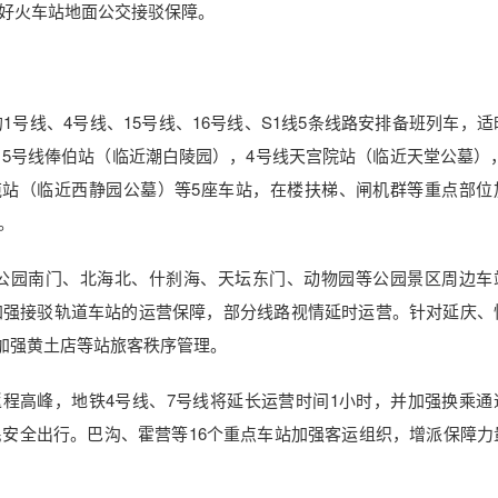
好火车站地面公交接驳保障。
线、4号线、15号线、16号线、S1线5条线路安排备班列车，适
5号线俸伯站（临近潮白陵园），4号线天宫院站（临近天堂公墓），
苑站（临近西静园公墓）等5座车站，在楼扶梯、闸机群等重点部位
。
园南门、北海北、什刹海、天坛东门、动物园等公园景区周边车
加强接驳轨道车站的运营保障，部分线路视情延时运营。针对延庆、
，加强黄土店等站旅客秩序管理。
程高峰，地铁4号线、7号线将延长运营时间1小时，并加强换乘通
安全出行。巴沟、霍营等16个重点车站加强客运组织，增派保障力