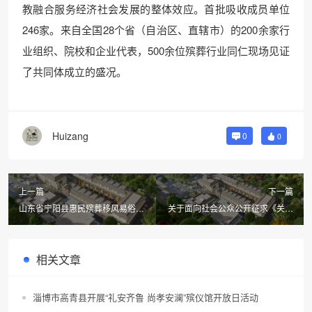
教融合服务经济社会发展的整体效应。首批吸收成员单位
246家。来自全国28个省（自治区、直辖市）的200余家行
业组织、院校和企业代表，500余位殡葬行业同仁现场见证
了共同体成立的盛况。
Huizang
0
0
上一篇
下一篇
山东省宁阳县惠民殡葬移风易俗明
关于面向社会公众公开征求《关于
白纸
优化崇州市惠民殡葬政策的实施细
则（草案）》意见的公告
相关文章
淄博市高青县开展“礼安齐鲁 尚孝安澜”殡仪馆开放日活动