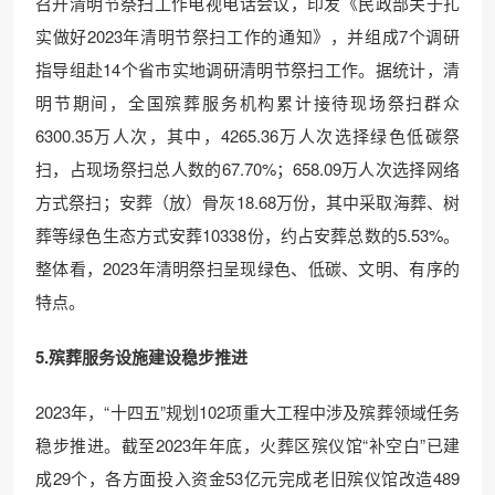
召开清明节祭扫工作电视电话会议，印发《民政部关于扎
实做好2023年清明节祭扫工作的通知》，并组成7个调研
指导组赴14个省市实地调研清明节祭扫工作。据统计，清
明节期间，全国殡葬服务机构累计接待现场祭扫群众
6300.35万人次，其中，4265.36万人次选择绿色低碳祭
扫，占现场祭扫总人数的67.70%；658.09万人次选择网络
方式祭扫；安葬（放）骨灰18.68万份，其中采取海葬、树
葬等绿色生态方式安葬10338份，约占安葬总数的5.53%。
整体看，2023年清明祭扫呈现绿色、低碳、文明、有序的
特点。
5.殡葬服务设施建设稳步推进
2023年，“十四五”规划102项重大工程中涉及殡葬领域任务
稳步推进。截至2023年年底，火葬区殡仪馆“补空白”已建
成29个，各方面投入资金53亿元完成老旧殡仪馆改造489