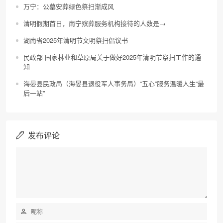
万宁：公墓安葬绿色祭扫渐成风
清明假期首日，南宁殡葬服务机构接待的人数是→
湖南省2025年清明节文明祭扫倡议书
民政部 国家林业和草原局关于做好2025年清明节祭扫工作的通
知
海晏县民政局（海晏县退役军人事务局）“五心”服务温暖人生“最
后一站”
发布评论