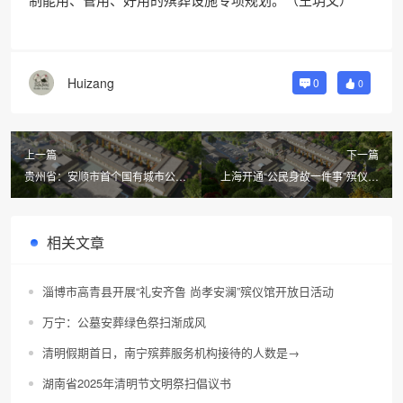
Huizang
0
0
上一篇
下一篇
贵州省：安顺市首个国有城市公益
上海开通“公民身故一件事”殡仪服
性公墓一期建成
务网办功能，殡仪馆丧葬品等皆可
网选
相关文章
淄博市高青县开展“礼安齐鲁 尚孝安澜”殡仪馆开放日活动
万宁：公墓安葬绿色祭扫渐成风
清明假期首日，南宁殡葬服务机构接待的人数是→
湖南省2025年清明节文明祭扫倡议书