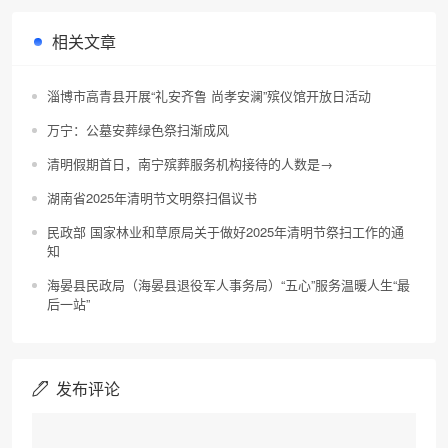
相关文章
淄博市高青县开展“礼安齐鲁 尚孝安澜”殡仪馆开放日活动
万宁：公墓安葬绿色祭扫渐成风
清明假期首日，南宁殡葬服务机构接待的人数是→
湖南省2025年清明节文明祭扫倡议书
民政部 国家林业和草原局关于做好2025年清明节祭扫工作的通
知
海晏县民政局（海晏县退役军人事务局）“五心”服务温暖人生“最
后一站”
发布评论