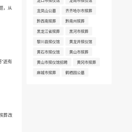
龙口市殡仪馆
龙南市殡仪馆
题，从
龙凤山公墓
齐齐哈尔市殡葬
黔西南殡葬
黔南州殡葬
黑龙江省殡葬
黑河市殡葬
黎川县殡仪馆
黄龙井殡仪馆
黄石市殡仪馆
黄山市殡葬
“逝有
黄山市殡仪馆招聘
黄冈市殡葬
麻城市殡葬
鹤栖园公墓
殡葬改