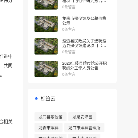
程项目可行性研究报告的
批复
0条留言
龙南市殡仪馆及公墓价格
公示
0条留言
澄迈县民政局关于选聘澄
迈县殡仪馆建设项目（一
期）社会稳定风险评估机
0条留言
构的公告
推进中
2026年藤县殡仪馆公开招
、共同
聘编外工作人员公告
。
0条留言
标签云
龙门县殡仪馆
龙泉安泽园
合相关
龙岩市殡葬
龙口市殡葬管理所