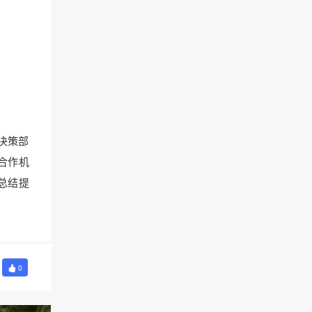
决策部
合作机
总结提
0