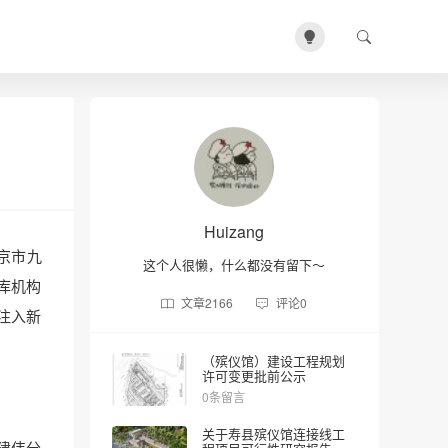
Huizang
京市九
这个人很懒，什么都没有留下～
库机构
文章
2166
评论
0
注入新
（殡仪馆）建设工程规划
许可变更批前公示
0条留言
关于寿县殡仪馆连接线工
建伟分