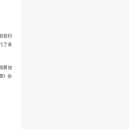
前契约
行了系
殡葬协
葬》杂