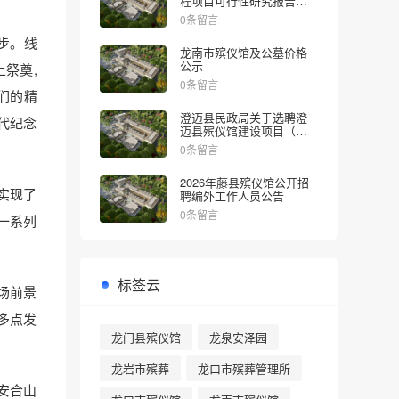
程项目可行性研究报告的
批复
0条留言
步。线
龙南市殡仪馆及公墓价格
公示
祭奠,
0条留言
们的精
澄迈县民政局关于选聘澄
代纪念
迈县殡仪馆建设项目（一
期）社会稳定风险评估机
0条留言
构的公告
2026年藤县殡仪馆公开招
实现了
聘编外工作人员公告
0条留言
一系列
标签云
场前景
多点发
龙门县殡仪馆
龙泉安泽园
龙岩市殡葬
龙口市殡葬管理所
安合山