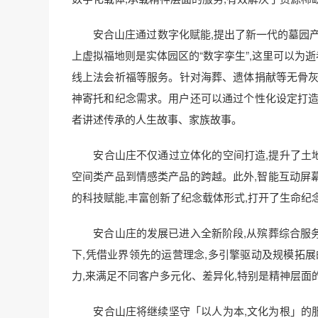
安合山庄通过数字化赋能,提出了新一代的墓园产
上虚拟福地则是实体园区的“数字孪生”,这里可以为
线上法会祈福等服务。针对海葬、遗体捐献等无骨灰储
神寄托和纪念需求。用户还可以通过个性化设定打造专
者讲述传承的人生故事、家族故事。
安合山庄不仅通过立体化的空间打造,提升了土地的
空间类产品到情感类产品的跨越。此外,智能互动屏
的科技赋能,丰富创新了纪念载体形式,打开了生命纪
安合山庄的发展已进入全新阶段,从殡葬综合服务
下,凭借业界领先的运营理念,多引擎驱动及规模拓
力,来满足不同客户多元化、差异化,特别是精神层面
安合山庄将继续坚守「以人为本,文化为根」的服务