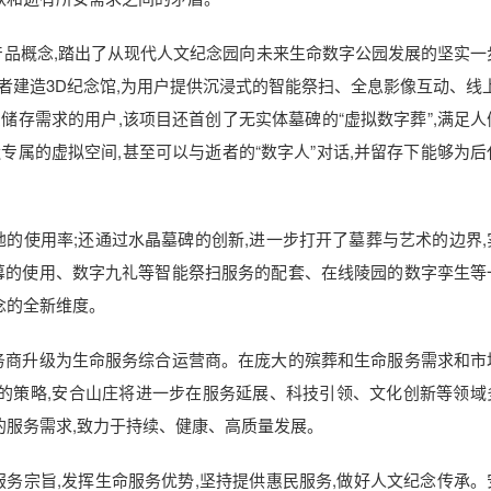
品概念,踏出了从现代人文纪念园向未来生命数字公园发展的坚实一
逝者建造3D纪念馆,为用户提供沉浸式的智能祭扫、全息影像互动、线上
存需求的用户,该项目还首创了无实体墓碑的“虚拟数字葬”,满足人
属的虚拟空间,甚至可以与逝者的“数字人”对话,并留存下能够为后
使用率;还通过水晶墓碑的创新,进一步打开了墓葬与艺术的边界,
幕的使用、数字九礼等智能祭扫服务的配套、在线陵园的数字孪生等
念的全新维度。
商升级为生命服务综合运营商。在庞大的殡葬和生命服务需求和市
展的策略,安合山庄将进一步在服务延展、科技引领、文化创新等领域
的服务需求,致力于持续、健康、高质量发展。
宗旨,发挥生命服务优势,坚持提供惠民服务,做好人文纪念传承。