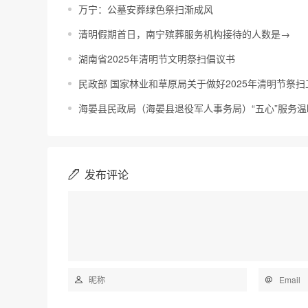
万宁：公墓安葬绿色祭扫渐成风
清明假期首日，南宁殡葬服务机构接待的人数是→
湖南省2025年清明节文明祭扫倡议书
民政部 国家林业和草原局关于做好2025年清明节祭
海晏县民政局（海晏县退役军人事务局）“五心”服务温
发布评论