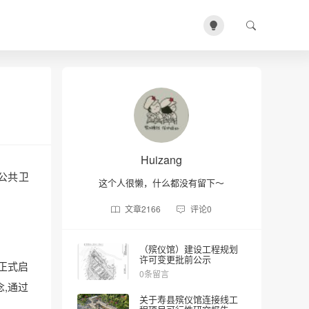
Huizang
公共卫
这个人很懒，什么都没有留下～
文章
2166
评论
0
（殡仪馆）建设工程规划
许可变更批前公示
正式启
0条留言
,通过
关于寿县殡仪馆连接线工