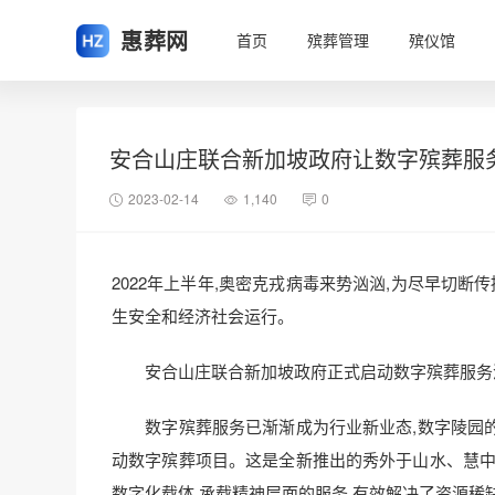
惠葬网
首页
殡葬管理
殡仪馆
安合山庄联合新加坡政府让数字殡葬服
2023-02-14
1,140
0
2022年上半年,奥密克戎病毒来势汹汹,为尽早切
生安全和经济社会运行。
安合山庄联合新加坡政府正式启动数字殡葬服务
数字殡葬服务已渐渐成为行业新业态,数字陵园的
动数字殡葬项目。这是全新推出的秀外于山水、慧中
数字化载体,承载精神层面的服务,有效解决了资源稀