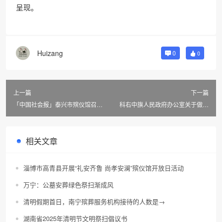
呈现。
Huizang
0
0
上一篇
下一篇
「中国社会报」泰兴市殡仪馆召开
科右中旗人民政府办公室关于做好
行风监督员座谈会
2022年殡葬改革工作的通知
相关文章
淄博市高青县开展“礼安齐鲁 尚孝安澜”殡仪馆开放日活动
万宁：公墓安葬绿色祭扫渐成风
清明假期首日，南宁殡葬服务机构接待的人数是→
湖南省2025年清明节文明祭扫倡议书