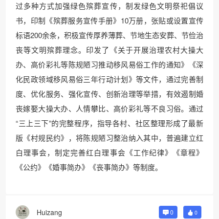
过多种方式加强绿色殡葬宣传，制发绿色文明祭祀倡议
书，印制《殡葬服务宣传手册》10万册，张贴或设置宣传
标语200余条，积极宣传厚养薄葬、节地生态安葬、节俭治
丧等文明殡葬理念。印发了《关于开展治理农村大操大
办、高价彩礼等陈规陋习推动移风易俗工作的通知》《深
化民政领域移风易俗三年行动计划》等文件，通过完善制
度、优化服务、强化宣传、创新治理等举措，有效遏制婚
丧嫁娶大操大办、人情攀比、高价彩礼等不良习俗。通过
“三上三下”的完整程序，指导各村、社区整理形成了最新
版《村规民约》，将陈规陋习整治纳入其中，普遍建立红
白理事会，制定完善红白理事会《工作纪律》《章程》
《公约》《婚事简办》《丧事简办》等制度。
Huizang
0
0