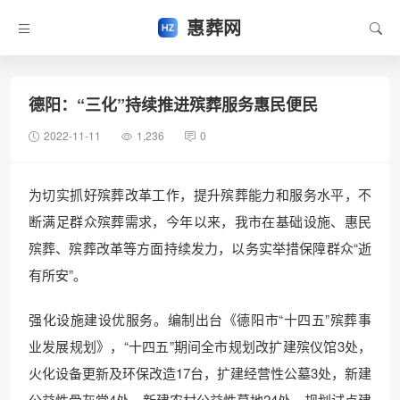
惠葬网
德阳：“三化”持续推进殡葬服务惠民便民
2022-11-11
1,236
0
为切实抓好殡葬改革工作，提升殡葬能力和服务水平，不
断满足群众殡葬需求，今年以来，我市在基础设施、惠民
殡葬、殡葬改革等方面持续发力，以务实举措保障群众“逝
有所安”。
强化设施建设优服务。编制出台《德阳市“十四五”殡葬事
业发展规划》，“十四五”期间全市规划改扩建殡仪馆3处，
火化设备更新及环保改造17台，扩建经营性公墓3处，新建
公益性骨灰堂4处。新建农村公益性墓地24处，规划试点建