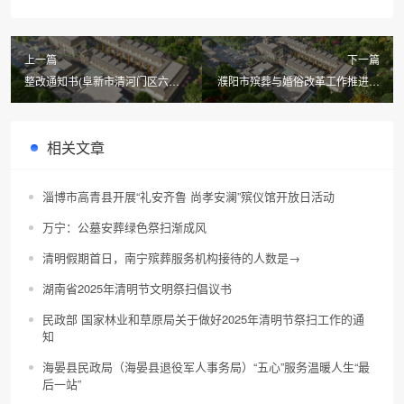
上一篇
下一篇
整改通知书(阜新市清河门区六寿
濮阳市殡葬与婚俗改革工作推进会
山殡葬服务有限公司)
召开副市长黄守玺出席会议并讲话
相关文章
淄博市高青县开展“礼安齐鲁 尚孝安澜”殡仪馆开放日活动
万宁：公墓安葬绿色祭扫渐成风
清明假期首日，南宁殡葬服务机构接待的人数是→
湖南省2025年清明节文明祭扫倡议书
民政部 国家林业和草原局关于做好2025年清明节祭扫工作的通
知
海晏县民政局（海晏县退役军人事务局）“五心”服务温暖人生“最
后一站”