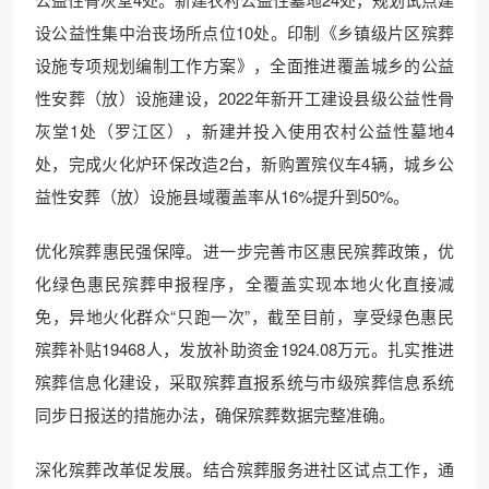
设公益性集中治丧场所点位10处。印制《乡镇级片区殡葬
设施专项规划编制工作方案》，全面推进覆盖城乡的公益
性安葬（放）设施建设，2022年新开工建设县级公益性骨
灰堂1处（罗江区），新建并投入使用农村公益性墓地4
处，完成火化炉环保改造2台，新购置殡仪车4辆，城乡公
益性安葬（放）设施县域覆盖率从16%提升到50%。
优化殡葬惠民强保障。进一步完善市区惠民殡葬政策，优
化绿色惠民殡葬申报程序，全覆盖实现本地火化直接减
免，异地火化群众“只跑一次”，截至目前，享受绿色惠民
殡葬补贴19468人，发放补助资金1924.08万元。扎实推进
殡葬信息化建设，采取殡葬直报系统与市级殡葬信息系统
同步日报送的措施办法，确保殡葬数据完整准确。
深化殡葬改革促发展。结合殡葬服务进社区试点工作，通