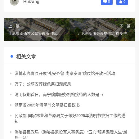
Huizang
0
0
上一篇
下一篇
江苏省南通市公墓管理所 作风建
江苏创新服务设施供给 稳步推进
设再部署 廉洁过节不松劲
殡葬改革
相关文章
淄博市高青县开展“礼安齐鲁 尚孝安澜”殡仪馆开放日活动
万宁：公墓安葬绿色祭扫渐成风
清明假期首日，南宁殡葬服务机构接待的人数是→
湖南省2025年清明节文明祭扫倡议书
民政部 国家林业和草原局关于做好2025年清明节祭扫工作的通
知
海晏县民政局（海晏县退役军人事务局）“五心”服务温暖人生“最
后一站”