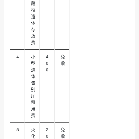
藏
柜
遗
体
存
放
费
4
小
4
免
型
0
收
遗
0
体
告
别
厅
租
用
费
5
火
2
免
化
0
收