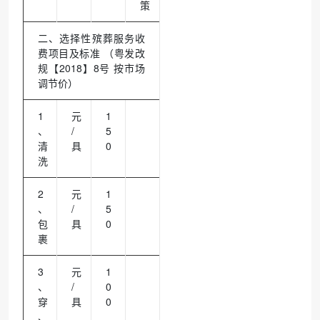
策
二、选择性殡葬服务收
费项目及标准 （粤发改
规【2018】8号 按市场
调节价）
1
元
1
、
/
5
清
具
0
洗
2
元
1
、
/
5
包
具
0
裹
3
元
1
、
/
0
穿
具
0
、