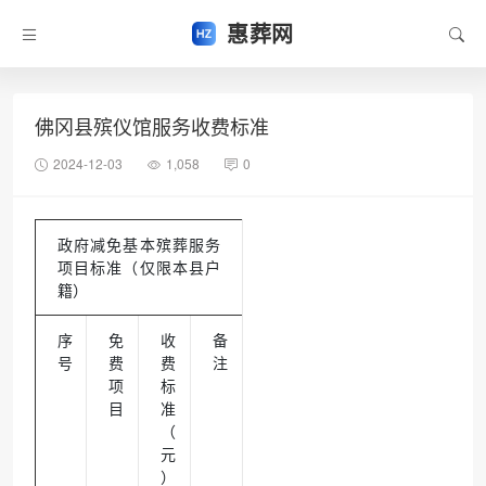
惠葬网
佛冈县殡仪馆服务收费标准
2024-12-03
1,058
0
政府减免基本殡葬服务
项目标准（仅限本县户
籍）
序
免
收
备
号
费
费
注
项
标
目
准
（
元
）