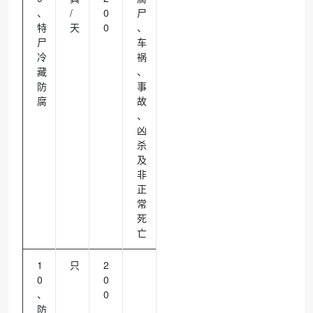
、
/
0
尸
特
天
0
、
尸
车
冷
祸
藏
、
防
事
腐
故
、
凶
杀
及
非
正
常
死
亡
1
只
2
0
0
、
0
防