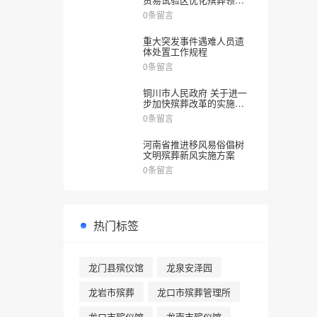
涉企审批服务实施方案》
0条留言
的通知
重大突发事件遇难人员遗
体处置工作规程
0条留言
铜川市人民政府 关于进一
步加快殡葬改革的实施意
见
0条留言
河南省推进移风易俗倡树
文明殡葬新风实施方案
0条留言
热门标签
龙门县殡仪馆
龙泉安泽园
龙岩市殡葬
龙口市殡葬管理所
龙口市殡仪馆
龙南市殡仪馆