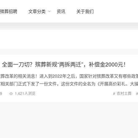
殡葬招聘
文章分类
资讯
关于我们
全面一刀切？殡葬新规“两拆两迁”，补偿金2000元！
葬改革的相关消息！进入到2022年之后，国家针对殡葬改革又有哪些政
关部门正式下发了一份文件，这份文件的全名为《开展高价彩礼、大
19
1,421人浏览
农村土葬