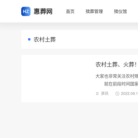
惠葬网
首页
殡葬管理
殡仪馆
农村土葬
农村土葬、火葬！
大家也非常关注农村殡
就在前段时间国家相
资讯
2022.09.