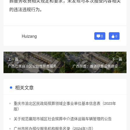
葬服务收费相关规定和要求，未发现与本次抽查内容相关
的违法违规行为。
Huizang
0
0
上一篇
下一篇
广西壮族自治区公益性殡葬服务设
广西殡葬：推进殡葬设施建设 加
施建设指南（试行）
快补齐民生短板
相关文章
重庆市渝北区民政局殡葬领域企事业单位基本信息表（2023年
版）
关于规范襄阳市城区社会殡葬中介遗体运输车辆管理的公告
广州市民办殡仪服务机构服务名录（2024年1月）