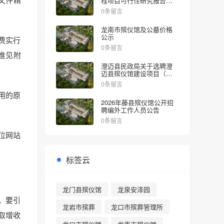
程项目可行性研究报告的
批复
0条留言
龙南市殡仪馆及公墓价格
公示
费实行
0条留言
准见附
澄迈县民政局关于选聘澄
迈县殡仪馆建设项目（一
期）社会稳定风险评估机
0条留言
构的公告
用的原
2026年藤县殡仪馆公开招
聘编外工作人员公告
0条留言
位网站
标签云
龙门县殡仪馆
龙泉安泽园
。要引
龙岩市殡葬
龙口市殡葬管理所
取增收