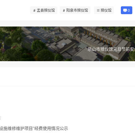
盂县殡仪馆
阳泉市殡仪馆
殡仪馆
0
乐山市殡仪馆元旦节前安
示
葬设施维修维护项目”经费使用情况公示