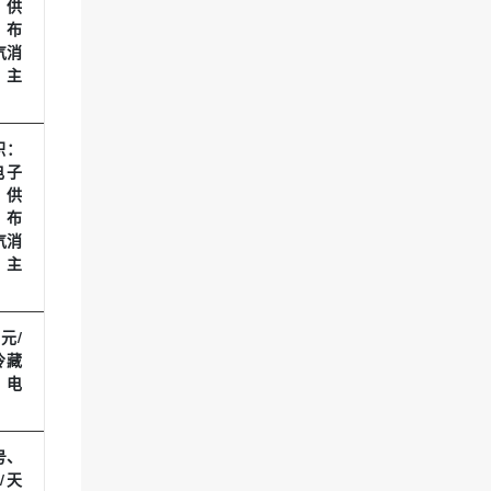
、供
、布
气消
、主
积：
电子
、供
、布
气消
、主
元/
冷藏
、电
号、
/天