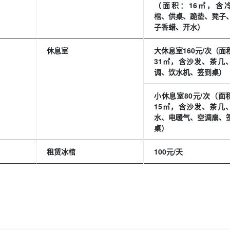
（面积：16㎡，含
棺、供桌、跪垫、凳子
子香蜡、开水）
休息室
大休息室160元/次（面
31㎡，含沙发、茶几
调、饮水机、签到桌）
小休息室80元/次（面
15㎡，含沙发、茶几
水、电暖气、空调扇、
桌）
租赁冰棺
100元/天