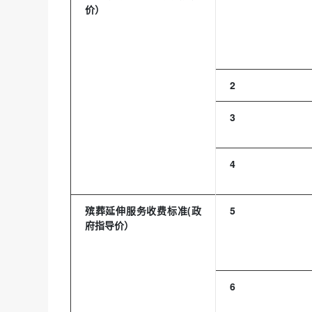
价）
2
3
4
殡葬延伸服务收费标准(政
5
府指导价）
6