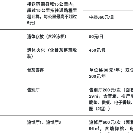
接送范围县城15公里内，
超过15公里按往返路程里
程计算，每公里最高不超过
中档660元/具
5元）
遗体存放（含冷冻柜）
50元/日
遗体火化（含骨灰整理收
450元/具
装）
骨灰寄存
单位格80元/年；双
200元/年
告别厅
告别厅200元/次（面
29㎡，含音箱、推尸
跪垫、供桌、电子香蜡
圈（2组））
追悼厅1、追悼厅3
追悼厅600元/次（面
96㎡，含瞻仰棺、