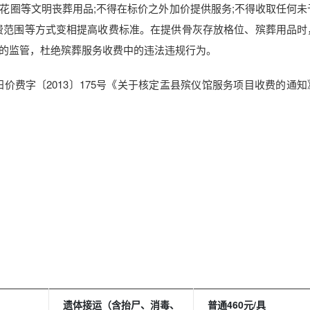
花圈等文明丧葬用品;不得在标价之外加价提供服务;不得收取任何未
费范围等方式变相提高收费标准。在提供骨灰存放格位、殡葬用品时
的监管，杜绝殡葬服务收费中的违法违规行为。
阳价费字〔2013〕175号《关于核定盂县殡仪馆服务项目收费的通
遗体接运（含抬尸、消毒、
普通460元/具