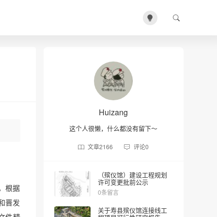
Huizang
这个人很懒，什么都没有留下～
文章
2166
评论
0
（殡仪馆）建设工程规划
许可变更批前公示
，根据
0条留言
和晋发
关于寿县殡仪馆连接线工
文件精