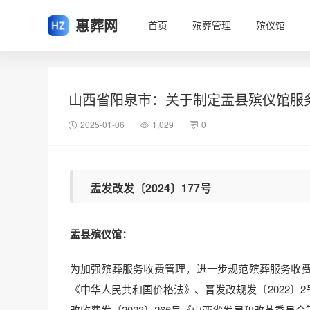
惠葬网
首页
殡葬管理
殡仪馆
山西省阳泉市：关于制定盂县殡仪馆服
2025-01-06
1,029
0
盂发改发〔2024〕177号
盂县殡仪馆：
为加强殡葬服务收费管理，进一步规范殡葬服务收
《中华人民共和国价格法》、晋发改规发〔2022〕
改收费发〔2023〕266号《山西省发展和改革委