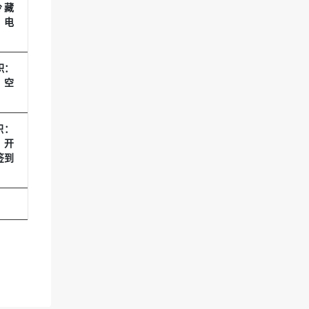
冷藏
、电
积：
、空
积：
、开
签到