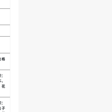
位格
积：
车、
、花
积：
电子