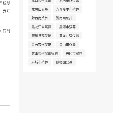
龙口市殡仪馆
龙南市殡仪馆
予标明
龙凤山公墓
齐齐哈尔市殡葬
，要注
黔西南殡葬
黔南州殡葬
黑龙江省殡葬
黑河市殡葬
知》同时
黎川县殡仪馆
黄龙井殡仪馆
黄石市殡仪馆
黄山市殡葬
黄山市殡仪馆招聘
黄冈市殡葬
麻城市殡葬
鹤栖园公墓