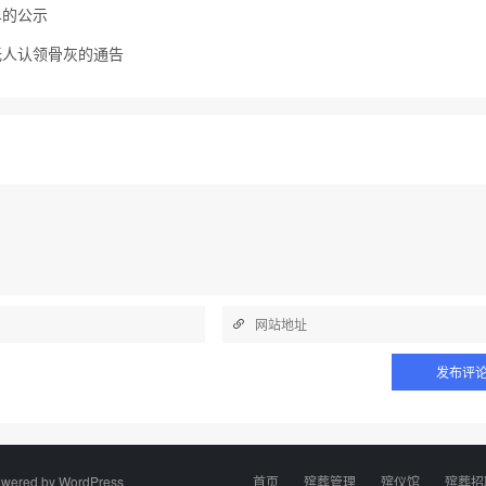
单的公示
无人认领骨灰的通告
wered by
WordPress
首页
殡葬管理
殡仪馆
殡葬招