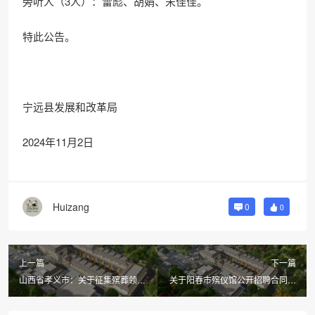
旁听人（3人）：雷彪、胡娟、宋佳佳。
特此公告。
宁远县发展和改革局
2024年11月2日
Huizang
0
0
上一篇
下一篇
山西省孝义市：关于征集殡葬领域
关于阳春市殡仪馆公开招聘合同制
不正之风和腐败问题线索的公告
人员的公告