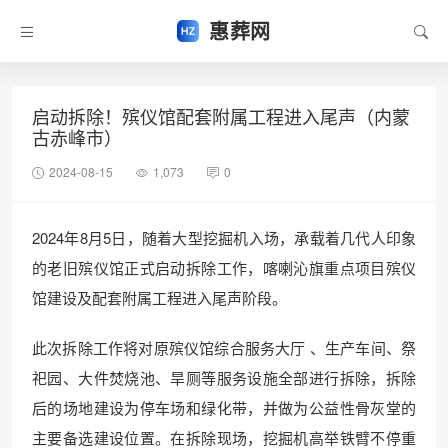
惠葬网
启动拆除！殡仪馆配套附属工程进入尾声（内蒙
古赤峰市）
2024-08-15
1,073
0
2024年8月5日，随着大型挖掘机入场，承载着几代人印象
的老旧殡仪馆正式启动拆除工作，喀喇沁旗重点项目殡仪
馆建设及配套附属工程进入尾声阶段。
此次拆除工作将对原殡仪馆综合服务大厅 、生产车间、祭
祀园、大件焚烧池、旱厕等服务设施全部进行拆除，拆除
后的场地建设为停车场和绿化带，并做为公益性骨灰堂的
主要备选建设位置。在拆除现场，挖掘机高举铁臂不停重