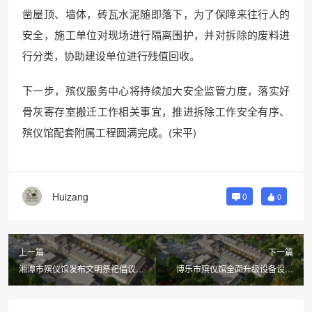
凿屋顶、墙体，砖瓦水泥随即落下，为了保障来往行人的
安全，施工单位对现场进行隔离围护，并对拆除的废料进
行分类，协助建设单位进行残值回收。
下一步，殡仪服务中心将持续加大安全监管力度，落实好
骨灰寄存室搬迁工作相关事宜，推进拆除工作安全有序、
殡仪馆配套附属工程圆满完成。(宋平)
Huizang
0
0
上一篇
下一篇
湘潭市殡仪馆发布文明祭祀倡议与
博乐市殡仪馆全面升级设备设施
殡葬惠民政策
推进殡葬服务现代化进程