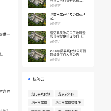
程项目可行性研究报告的
批复
0条留言
龙南市殡仪馆及公墓价格
公示
0条留言
澄迈县民政局关于选聘澄
提供一
迈县殡仪馆建设项目（一
期）社会稳定风险评估机
0条留言
构的公告
2026年藤县殡仪馆公开招
发。
聘编外工作人员公告
0条留言
标签云
时办理
龙门县殡仪馆
龙泉安泽园
龙岩市殡葬
龙口市殡葬管理所
协议》