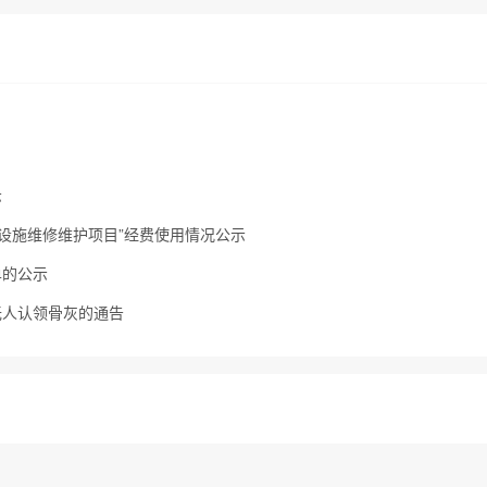
示
葬设施维修维护项目”经费使用情况公示
单的公示
无人认领骨灰的通告