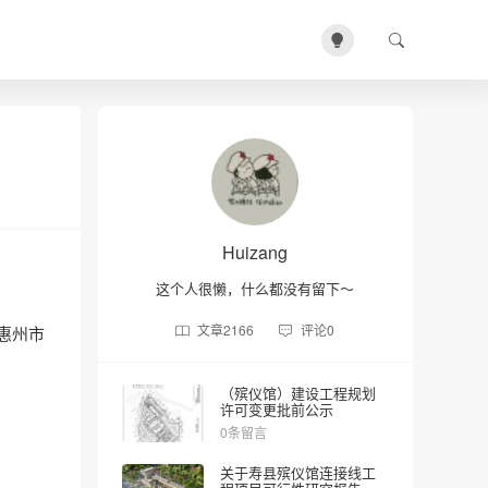
Huizang
这个人很懒，什么都没有留下～
文章
2166
评论
0
惠州市
（殡仪馆）建设工程规划
许可变更批前公示
0条留言
关于寿县殡仪馆连接线工