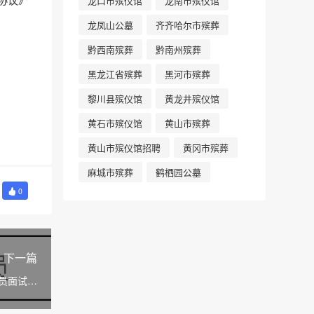
龙口市殡仪馆
龙南市殡仪馆
龙凤山公墓
齐齐哈尔市殡葬
黔西南殡葬
黔南州殡葬
黑龙江省殡葬
黑河市殡葬
黎川县殡仪馆
黄龙井殡仪馆
黄石市殡仪馆
黄山市殡葬
黄山市殡仪馆招聘
黄冈市殡葬
麻城市殡葬
鹤栖园公墓
0
下一篇
人员面试成
员的公告