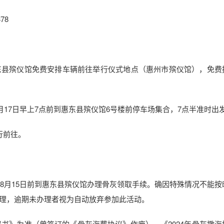
78
县殡仪馆免费安排车辆前往举行仪式地点（惠州市殡仪馆），免费
17日早上7点前到惠东县殡仪馆6号楼前停车场集合，7点半准时出
行前往。
8月15日前到惠东县殡仪馆办理骨灰领取手续。确因特殊情况不能按
理，逾期未办理者视为自动放弃参加此活动。
书》为准（曾签订的《骨灰海葬协议》作废），《2024年骨灰撒海