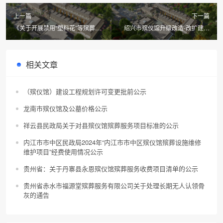
上一篇
下一篇
《关于开展禁用“塑料花”等殡葬祭
绍兴市殡仪馆升级改造-改扩建施
祀用品专项整治行动的通知》（征
工项目[A3306010720007909]
求意见稿）公众参与情况的说明
相关文章
（殡仪馆）建设工程规划许可变更批前公示
龙南市殡仪馆及公墓价格公示
祥云县民政局关于对县殡仪馆殡葬服务项目标准的公示
内江市市中区民政局2024年“内江市市中区殡仪馆殡葬设施维修
维护项目”经费使用情况公示
贵州省：关于丹寨县永恩殡仪馆殡葬服务收费项目清单的公示
贵州省赤水市福源堂殡葬服务有限公司关于处理长期无人认领骨
灰的通告