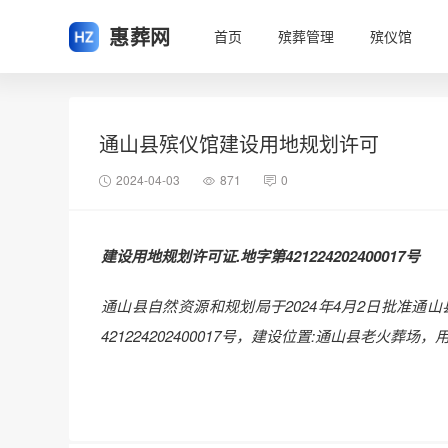
惠葬网
首页
殡葬管理
殡仪馆
通山县殡仪馆建设用地规划许可
2024-04-03
871
0
建设用地规划许可证
.
地字第
421224202
400017
号
通山县
自然资源和规划局于
202
4
年
4
月
2
日批准
通山
421224202
400017
号
，
建设位置
:
通山县老火葬场，