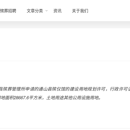
殡葬招聘
文章分类
资讯
关于我们
县殡葬管理所
申请
的通山县殡仪馆
的建设
用地
规划许可，行政许可
用地面积
28667.6
平方米
，
土地用途其他公用设施用地
。