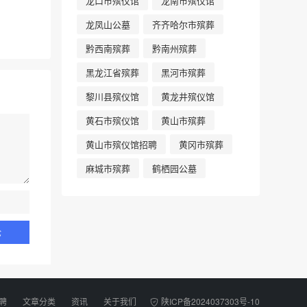
龙口市殡仪馆
龙南市殡仪馆
龙凤山公墓
齐齐哈尔市殡葬
黔西南殡葬
黔南州殡葬
黑龙江省殡葬
黑河市殡葬
黎川县殡仪馆
黄龙井殡仪馆
黄石市殡仪馆
黄山市殡葬
黄山市殡仪馆招聘
黄冈市殡葬
麻城市殡葬
鹤栖园公墓
聘
文章分类
资讯
关于我们
陕ICP备2024037303号-10