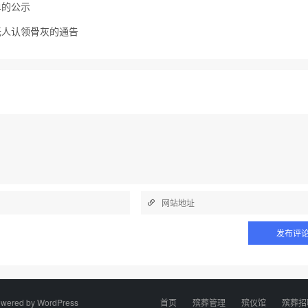
单的公示
无人认领骨灰的通告
wered by
WordPress
首页
殡葬管理
殡仪馆
殡葬招