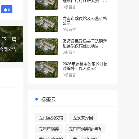
程项目可行性研究报告的
批复
0条留言
0
龙南市殡仪馆及公墓价格
公示
0条留言
下一篇
澄迈县民政局关于选聘澄
迈县殡仪馆建设项目（一
合同公告
期）社会稳定风险评估机
0条留言
构的公告
2026年藤县殡仪馆公开招
聘编外工作人员公告
0条留言
标签云
龙门县殡仪馆
龙泉安泽园
龙岩市殡葬
龙口市殡葬管理所